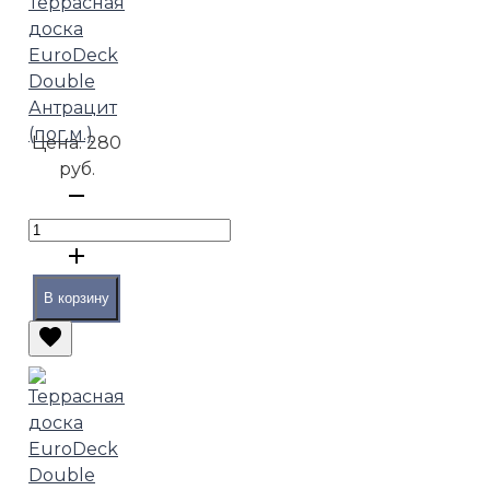
Террасная
доска
EuroDeck
Double
Антрацит
(пог.м.)
Цена:
280
руб.
В корзину