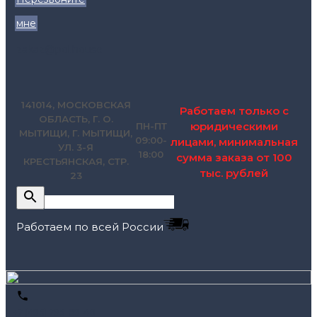
мне
zakaz@pol.house
141014, МОСКОВСКАЯ
Работаем только с
ОБЛАСТЬ, Г. О.
юридическими
ПН-ПТ
МЫТИЩИ, Г. МЫТИЩИ,
09:00-
лицами, минимальная
УЛ. 3-Я
18:00
сумма заказа от 100
КРЕСТЬЯНСКАЯ, СТР.
тыс. рублей
23
Работаем по всей России
+7 (495) 795-89-46