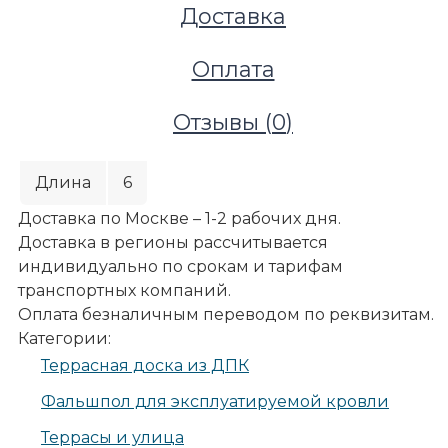
Доставка
Оплата
Отзывы (
0
)
Длина
6
Доставка по Москве – 1-2 рабочих дня.
Доставка в регионы рассчитывается
индивидуально по срокам и тарифам
транспортных компаний.
Оплата безналичным переводом по реквизитам.
Категории:
Террасы и улица
Террасная доска из ДПК
Террасные покрытия
Террасная доска из ДПК
Фальшпол для эксплуатируемой кровли
Террасная доска Deckron (Декрон) WoodLike с 3D 
Террасы и улица