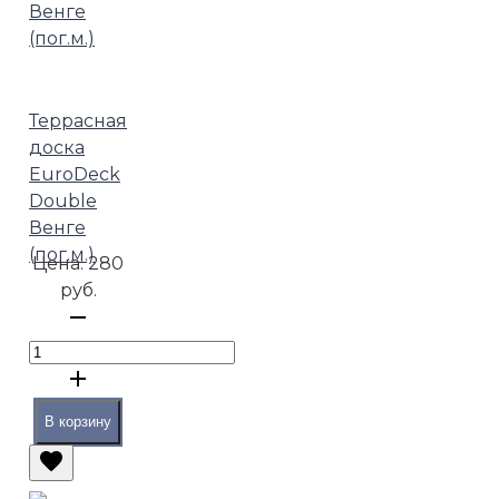
Террасная
доска
EuroDeck
Double
Венге
(пог.м.)
Цена:
280
руб.
В корзину