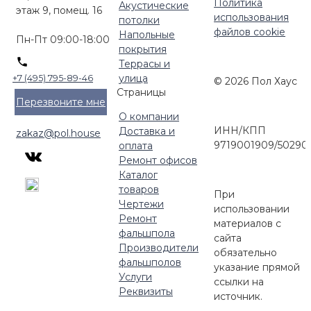
Политика
Акустические
этаж 9, помещ. 16
использования
потолки
файлов cookie
Напольные
Пн-Пт 09:00-18:00
покрытия
Террасы и
улица
+7 (495) 795-89-46
© 2026 Пол Хаус
Страницы
Перезвоните мне
О компании
ИНН/КПП
Доставка и
zakaz@pol.house
9719001909/50290
оплата
Ремонт офисов
Каталог
товаров
При
Чертежи
использовании
Ремонт
материалов с
фальшпола
сайта
Производители
обязательно
фальшполов
указание прямой
Услуги
ссылки на
Реквизиты
источник.