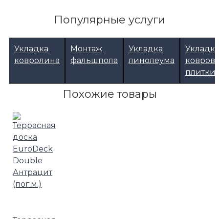
Популярные услуги
Укладка
Монтаж
Укладка
Укладк
ковролина
фальшпола
линолеума
ковров
плитки
Похожие товары