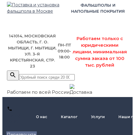
ФАЛЬШПОЛЫ И
НАПОЛЬНЫЕ ПОКРЫТИЯ
141014, МОСКОВСКАЯ
Работаем только с
ОБЛАСТЬ, Г. О.
юридическими
ПН-ПТ
МЫТИЩИ, Г. МЫТИЩИ,
09:00-
лицами, минимальная
УЛ. 3-Я
18:00
сумма заказа от 100
КРЕСТЬЯНСКАЯ, СТР.
тыс. рублей
23
Работаем по всей России
+7 (495)
О нас
Каталог
Услуги
Наши п
795-89-
46
Перезвоните