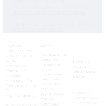
НЕРЕГУЛИРУЕМЫЕ ОПОРЫ
АКСЕССУАРЫ ДЛЯ МОНТАЖА ТЕРРАС
УГЛОВЫЕ И ТОРЦЕВЫЕ ЭЛЕМЕНТЫ
ЛАГИ
НЕГОРЮЧИЕ МЕТАЛЛИЧЕСКИЕ ОПОРЫ
РЕГУЛИРУЕМЫЕ ОПОРЫ
Контакты
Каталог
ООО «Пол Хаус»,
Промышленный
ИНН 9719001909
фальшпол
141014,
Политика
Фальшполы
Московская
обработки
Сферы
область, г. о.
персональных
применения
Мытищи, г.
данных
фальшпола
Мытищи, ул. 3-я
Подвесные
Крестьянская, стр.
потолки
23,
Политика
Акустические
этаж 9, помещ. 16
использования
потолки
файлов cookie
Напольные
Пн-Пт 09:00-18:00