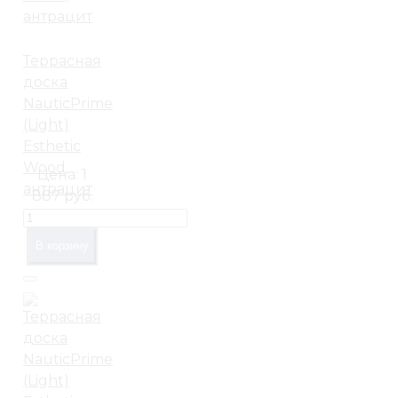
Террасная
доска
NauticPrime
(Light)
Esthetic
Wood,
Цена:
1
антрацит
887 руб.
В корзину