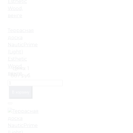
Террасная
доска
NauticPrime
(Light)
Esthetic
Wood,
Цена:
1
венге
887 руб.
В корзину