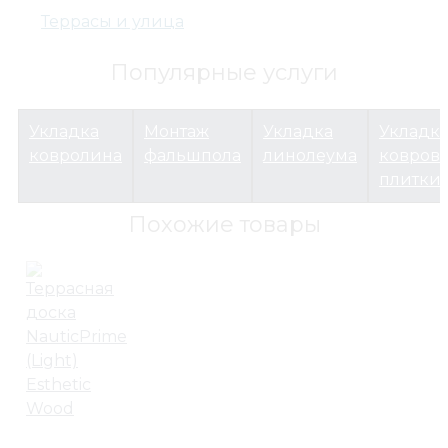
Террасы и улица
Популярные услуги
Террасы и улица
Террасные покрытия
Укладка
Монтаж
Укладка
Укладк
Террасная доска из ДПК
ковролина
фальшпола
линолеума
ковров
Террасная доска Deckron (Декрон) WoodLike с 3D 
плитки
Похожие товары