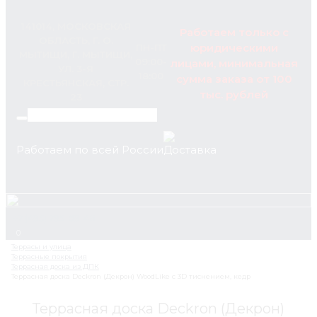
141014, МОСКОВСКАЯ
Работаем только с
ОБЛАСТЬ, Г. О.
юридическими
ПН-ПТ
МЫТИЩИ, Г. МЫТИЩИ,
09:00-
лицами, минимальная
УЛ. 3-Я
18:00
сумма заказа от 100
КРЕСТЬЯНСКАЯ, СТР.
тыс. рублей
23
Работаем по всей России
+7 (495) 795-89-46
0
Террасная доска Deckron (Декрон)