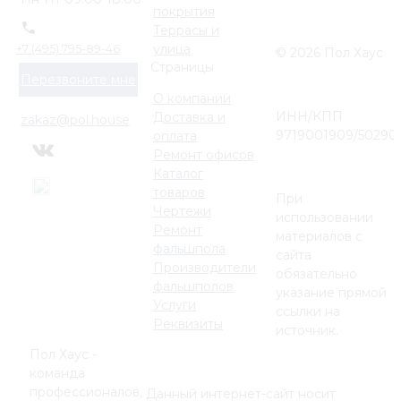
покрытия
Террасы и
улица
+7 (495) 795-89-46
© 2026 Пол Хаус
Страницы
Перезвоните мне
О компании
ИНН/КПП
Доставка и
zakaz@pol.house
9719001909/50290
оплата
Ремонт офисов
Каталог
товаров
При
Чертежи
использовании
Ремонт
материалов с
фальшпола
сайта
Производители
обязательно
фальшполов
указание прямой
Услуги
ссылки на
Реквизиты
источник.
Пол Хаус -
команда
профессионалов,
Данный интернет-сайт носит