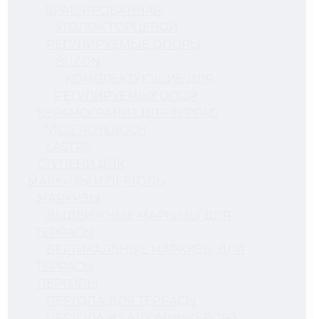
БРАШИРОВАННАЯ
УГОЛОК ТОРЦЕВОЙ
РЕГУЛИРУЕМЫЕ ОПОРЫ
BUZON
КОМПЛЕКТУЮЩИЕ ДЛЯ
РЕГУЛИРУЕМЫХ ОПОР
КЕРАМОГРАНИТ ДЛЯ ТЕРРАС
VILLEROY&BOCH
LASTRA
СТУПЕНИ ДПК
МАРКИЗЫ И ПЕРГОЛЫ
МАРКИЗЫ
ВЫДВИЖНЫЕ МАРКИЗЫ ДЛЯ
ТЕРРАСЫ
ВЕРТИКАЛЬНЫЕ МАРКИЗЫ ДЛЯ
ТЕРРАСЫ
ПЕРГОЛЫ
ПЕРГОЛА ДЛЯ ТЕРРАСЫ
ПЕРГОЛА ИЗ АЛЮМИНИЕВОГО