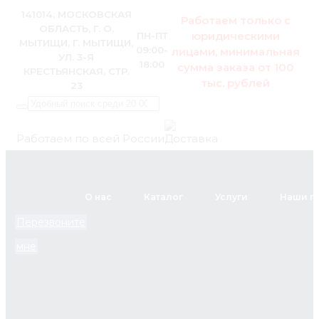
141014, МОСКОВСКАЯ
Работаем только с
ОБЛАСТЬ, Г. О.
юридическими
ПН-ПТ
МЫТИЩИ, Г. МЫТИЩИ,
09:00-
лицами, минимальная
УЛ. 3-Я
18:00
сумма заказа от 100
КРЕСТЬЯНСКАЯ, СТР.
тыс. рублей
23
Работаем по всей России
+7 (495)
795-89-
О нас
Каталог
Услуги
Наши п
46
Перезвоните
мне
zakaz@pol.house