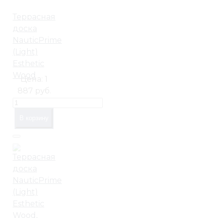
Террасная
доска
NauticPrime
(Light)
Esthetic
Wood
Цена:
1
887 руб.
В корзину