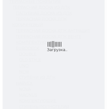
ТЕРРАСНЫЕ ПОКРЫТИЯ
ТЕРРАСНАЯ ДОСКА ИЗ ДПК
ПАЛУБНАЯ ДОСКА ИЗ ДПК
ТЕРРАСНАЯ ДОСКА ДПК
КОРИЧНЕВЫЙ
ТЕРРАСНАЯ ДОСКА ДПК АНТРАЦИТ
ТЕРРАСНАЯ ДОСКА ДПК ВЕНГЕ
КОМПЛЕКТУЮЩИЕ
EURODECK
DOUBLE
OLD STYLE
UNO
NEW
СТУПЕНИ ИЗ ДПК
HARVEX
NOVA
MAGNUS
КОМЛЕКТУЮЩИЕ
СТУПЕНЬ ПОЛНОТЕЛАЯ