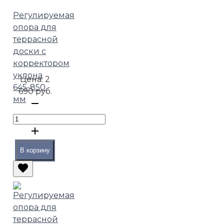
Регулируемая
опора для
террасной
доски с
корректором
уклона
Цена:
2
645-850
690 руб.
мм
В корзину