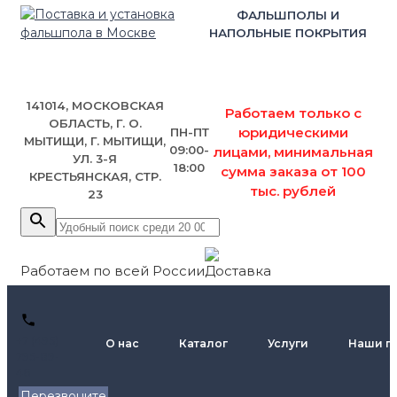
ФАЛЬШПОЛЫ И
НАПОЛЬНЫЕ ПОКРЫТИЯ
141014, МОСКОВСКАЯ
Работаем только с
ОБЛАСТЬ, Г. О.
юридическими
ПН-ПТ
МЫТИЩИ, Г. МЫТИЩИ,
09:00-
лицами, минимальная
УЛ. 3-Я
18:00
сумма заказа от 100
КРЕСТЬЯНСКАЯ, СТР.
тыс. рублей
23
Работаем по всей России
+7 (495)
О нас
Каталог
Услуги
Наши п
795-89-
46
Перезвоните