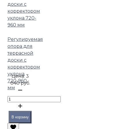
Регулируемая
опора для
террасной
доски с
корректором
уклона
Цена:
3
720-960
040 руб.
мм
В корзину