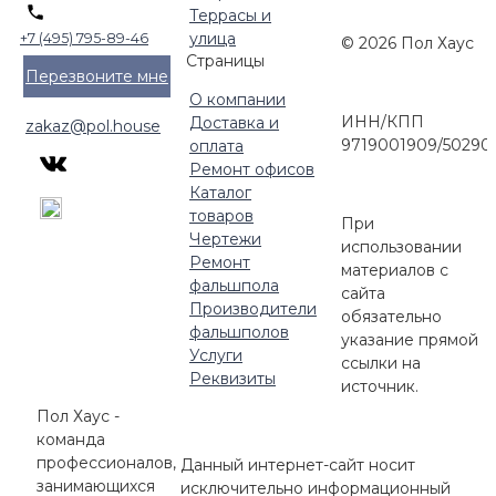
Террасы и
улица
+7 (495) 795-89-46
© 2026 Пол Хаус
Страницы
Перезвоните мне
О компании
ИНН/КПП
Доставка и
zakaz@pol.house
9719001909/50290
оплата
Ремонт офисов
Каталог
товаров
При
Чертежи
использовании
Ремонт
материалов с
фальшпола
сайта
Производители
обязательно
фальшполов
указание прямой
Услуги
ссылки на
Реквизиты
источник.
Пол Хаус -
команда
профессионалов,
Данный интернет-сайт носит
занимающихся
исключительно информационный