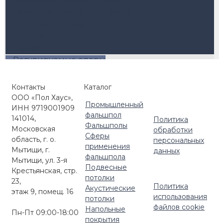
Террасная доска ДПК Антрацит
Террасная доска ДПК Венге
Комплектующие
EuroDeck
Harvex
Регулируемые опоры
Buzon
Комплектующие для регулируемых опор
Контакты
Каталог
Маркизы и перголы
Керамогранит для террас
ООО «Пол Хаус»,
Регулируемые опоры Level
Промышленный
Ступени ДПК
ИНН 9719001909
Регулируемые опоры HILST LIFT
фальшпол
141014,
Политика
Регулируемые опоры с автокоррекцией
Фальшполы
Московская
обработки
Сферы
уклона (self-leveling)
область, г. о.
персональных
применения
Кровельные опоры HILST PLATFORM
Мытищи, г.
данных
фальшпола
Мытищи, ул. 3-я
Комплектующие для улицы
Подвесные
Крестьянская, стр.
потолки
23,
Политика
Акустические
этаж 9, помещ. 16
использования
потолки
файлов cookie
Напольные
Пн-Пт 09:00-18:00
покрытия