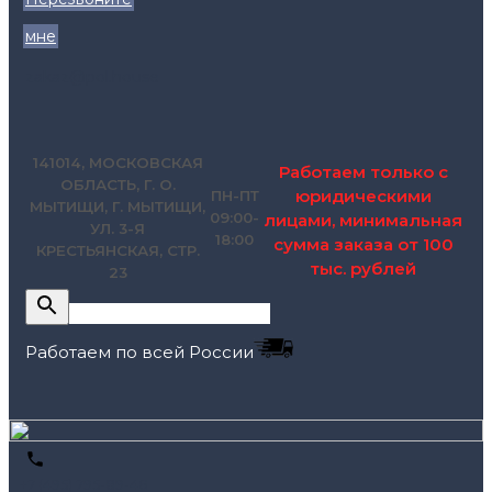
мне
zakaz@pol.house
141014, МОСКОВСКАЯ
Работаем только с
ОБЛАСТЬ, Г. О.
юридическими
ПН-ПТ
МЫТИЩИ, Г. МЫТИЩИ,
09:00-
лицами, минимальная
УЛ. 3-Я
18:00
сумма заказа от 100
КРЕСТЬЯНСКАЯ, СТР.
тыс. рублей
23
Работаем по всей России
+7 (495) 795-89-46