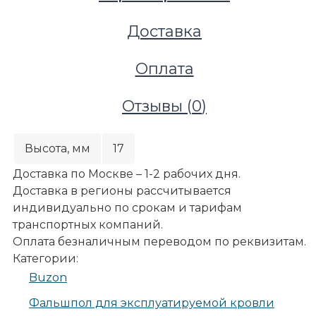
Доставка
Оплата
Отзывы (
0
)
Высота, мм
17
Доставка по Москве – 1-2 рабочих дня.
Доставка в регионы рассчитывается
индивидуально по срокам и тарифам
транспортных компаний.
Оплата безналичным переводом по реквизитам.
Террасы и улица
Категории:
Террасные покрытия
Buzon
Террасная доска из ДПК
Регулируемые опоры
Фальшпол для эксплуатируемой кровли
Buzon