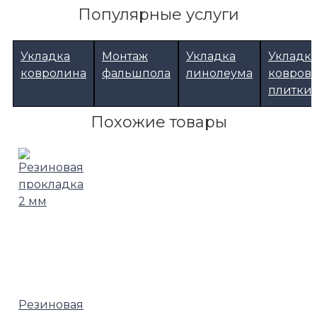
Популярные услуги
Верхний корректор уклона 0-5%
Укладка
Монтаж
Укладка
Укладк
ковролина
фальшпола
линолеума
ковров
плитки
Похожие товары
Резиновая