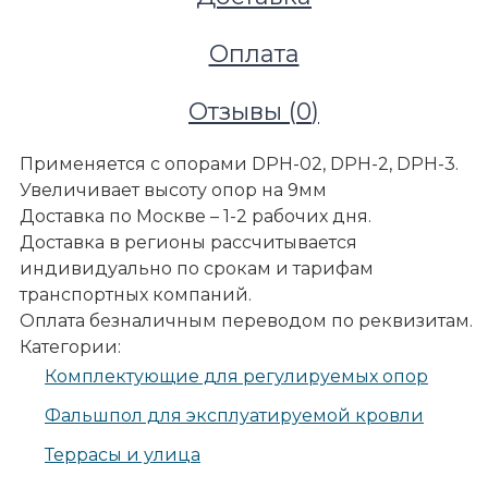
Оплата
Отзывы (
0
)
Применяется с опорами DPH-02, DPH-2, DPH-3.
Увеличивает высоту опор на 9мм
Доставка по Москве – 1-2 рабочих дня.
Доставка в регионы рассчитывается
индивидуально по срокам и тарифам
транспортных компаний.
Оплата безналичным переводом по реквизитам.
Категории:
Террасы и улица
Комплектующие для регулируемых опор
Террасные покрытия
Террасная доска из ДПК
Фальшпол для эксплуатируемой кровли
Регулируемые опоры
Террасы и улица
Buzon
Комплектующие для регулируемых опор