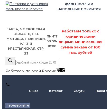
ФАЛЬШПОЛЫ И
НАПОЛЬНЫЕ ПОКРЫТИЯ
141014, МОСКОВСКАЯ
Работаем только с
ОБЛАСТЬ, Г. О.
юридическими
ПН-ПТ
МЫТИЩИ, Г. МЫТИЩИ,
09:00-
лицами, минимальная
УЛ. 3-Я
18:00
сумма заказа от 100
КРЕСТЬЯНСКАЯ, СТР.
тыс. рублей
23
Работаем по всей России
+7 (495)
О нас
Каталог
Услуги
Наши п
795-89-
46
Перезвоните