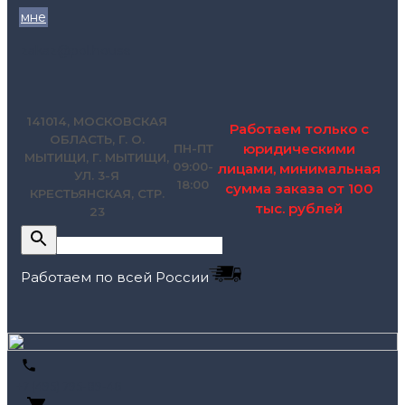
мне
zakaz@pol.house
141014, МОСКОВСКАЯ
Работаем только с
ОБЛАСТЬ, Г. О.
юридическими
ПН-ПТ
МЫТИЩИ, Г. МЫТИЩИ,
09:00-
лицами, минимальная
УЛ. 3-Я
18:00
сумма заказа от 100
КРЕСТЬЯНСКАЯ, СТР.
тыс. рублей
23
Работаем по всей России
+7 (495) 795-89-46