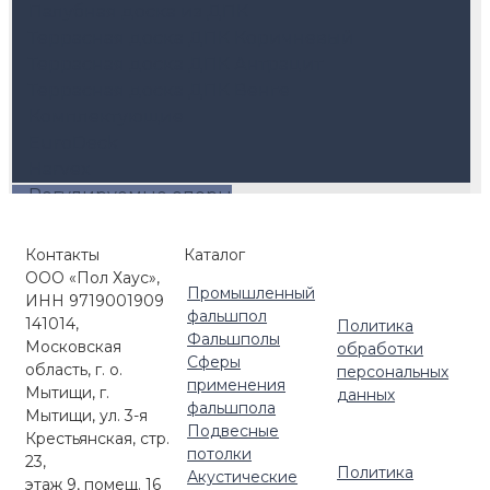
Палубная доска из ДПК
Террасная доска ДПК Коричневый
Террасная доска ДПК Антрацит
Террасная доска ДПК Венге
Комплектующие
EuroDeck
Harvex
Регулируемые опоры
Buzon
Комплектующие для регулируемых опор
Контакты
Каталог
Маркизы и перголы
Керамогранит для террас
ООО «Пол Хаус»,
Регулируемые опоры Level
Промышленный
Ступени ДПК
ИНН 9719001909
Регулируемые опоры HILST LIFT
фальшпол
141014,
Политика
Регулируемые опоры с автокоррекцией
Фальшполы
Московская
обработки
Сферы
уклона (self-leveling)
область, г. о.
персональных
применения
Кровельные опоры HILST PLATFORM
Мытищи, г.
данных
фальшпола
Мытищи, ул. 3-я
Комплектующие для улицы
Подвесные
Крестьянская, стр.
потолки
23,
Политика
Акустические
этаж 9, помещ. 16