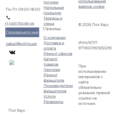
использования
потолки
файлов cookie
Напольные
Пн-Пт 09:00-18:00
покрытия
Террасы и
улица
+7 (495) 795-89-46
© 2026 Пол Хаус
Страницы
Перезвоните мне
О компании
ИНН/КПП
Доставка и
zakaz@pol.house
9719001909/50290
оплата
Ремонт офисов
Каталог
товаров
При
Чертежи
использовании
Ремонт
материалов с
фальшпола
сайта
Производители
обязательно
фальшполов
указание прямой
Услуги
ссылки на
Реквизиты
источник.
Пол Хаус -