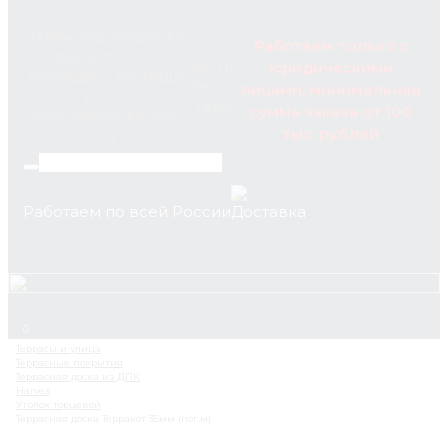
141014, МОСКОВСКАЯ
Работаем только с
ОБЛАСТЬ, Г. О.
юридическими
ПН-ПТ
МЫТИЩИ, Г. МЫТИЩИ,
09:00-
лицами, минимальная
УЛ. 3-Я
18:00
сумма заказа от 100
КРЕСТЬЯНСКАЯ, СТР.
тыс. рублей
23
Работаем по всей России
+7 (495) 795-89-46
0