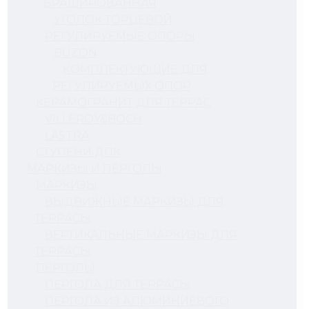
БРАШИРОВАННАЯ
УГОЛОК ТОРЦЕВОЙ
РЕГУЛИРУЕМЫЕ ОПОРЫ
BUZON
КОМПЛЕКТУЮЩИЕ ДЛЯ
РЕГУЛИРУЕМЫХ ОПОР
КЕРАМОГРАНИТ ДЛЯ ТЕРРАС
VILLEROY&BOCH
LASTRA
СТУПЕНИ ДПК
МАРКИЗЫ И ПЕРГОЛЫ
МАРКИЗЫ
ВЫДВИЖНЫЕ МАРКИЗЫ ДЛЯ
ТЕРРАСЫ
ВЕРТИКАЛЬНЫЕ МАРКИЗЫ ДЛЯ
ТЕРРАСЫ
ПЕРГОЛЫ
ПЕРГОЛА ДЛЯ ТЕРРАСЫ
ПЕРГОЛА ИЗ АЛЮМИНИЕВОГО