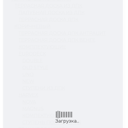
ТЕРРАСНАЯ ДОСКА ИЗ ДПК
ПАЛУБНАЯ ДОСКА ИЗ ДПК
ТЕРРАСНАЯ ДОСКА ДПК
КОРИЧНЕВЫЙ
ТЕРРАСНАЯ ДОСКА ДПК АНТРАЦИТ
ТЕРРАСНАЯ ДОСКА ДПК ВЕНГЕ
КОМПЛЕКТУЮЩИЕ
EURODECK
DOUBLE
OLD STYLE
UNO
NEW
СТУПЕНИ ИЗ ДПК
HARVEX
NOVA
MAGNUS
КОМЛЕКТУЮЩИЕ
СТУПЕНЬ ПОЛНОТЕЛАЯ