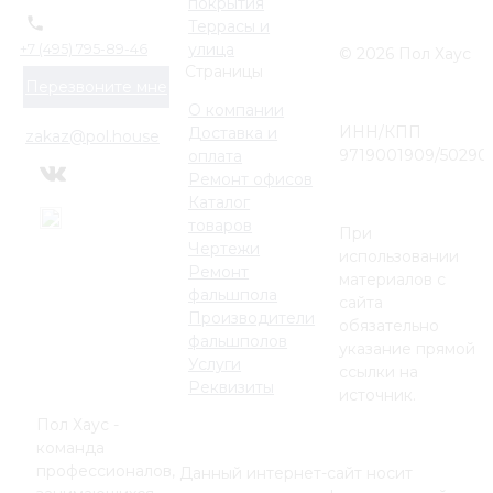
покрытия
Террасы и
улица
+7 (495) 795-89-46
© 2026 Пол Хаус
Страницы
Перезвоните мне
О компании
ИНН/КПП
Доставка и
zakaz@pol.house
9719001909/50290
оплата
Ремонт офисов
Каталог
товаров
При
Чертежи
использовании
Ремонт
материалов с
фальшпола
сайта
Производители
обязательно
фальшполов
указание прямой
Услуги
ссылки на
Реквизиты
источник.
Пол Хаус -
команда
профессионалов,
Данный интернет-сайт носит