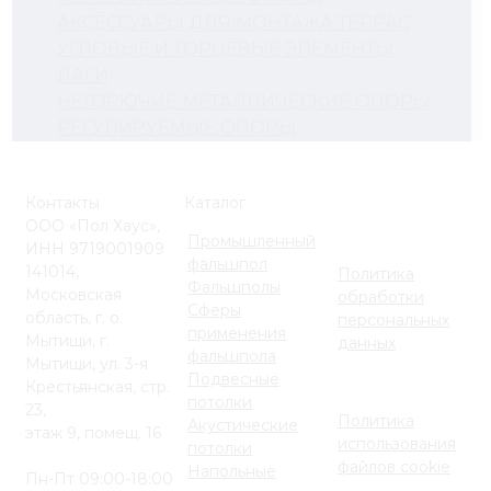
АКСЕССУАРЫ ДЛЯ МОНТАЖА ТЕРРАС
УГЛОВЫЕ И ТОРЦЕВЫЕ ЭЛЕМЕНТЫ
ЛАГИ
НЕГОРЮЧИЕ МЕТАЛЛИЧЕСКИЕ ОПОРЫ
РЕГУЛИРУЕМЫЕ ОПОРЫ
Контакты
Каталог
ООО «Пол Хаус»,
Промышленный
ИНН 9719001909
фальшпол
141014,
Политика
Фальшполы
Московская
обработки
Сферы
область, г. о.
персональных
применения
Мытищи, г.
данных
фальшпола
Мытищи, ул. 3-я
Подвесные
Крестьянская, стр.
потолки
23,
Политика
Акустические
этаж 9, помещ. 16
использования
потолки
файлов cookie
Напольные
Пн-Пт 09:00-18:00