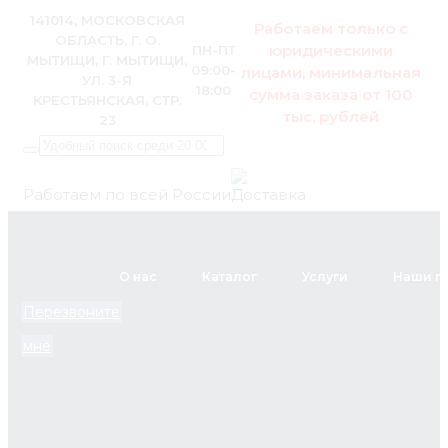
141014, МОСКОВСКАЯ
Работаем только с
ОБЛАСТЬ, Г. О.
юридическими
ПН-ПТ
МЫТИЩИ, Г. МЫТИЩИ,
09:00-
лицами, минимальная
УЛ. 3-Я
18:00
сумма заказа от 100
КРЕСТЬЯНСКАЯ, СТР.
тыс. рублей
23
Работаем по всей России
+7 (495)
795-89-
О нас
Каталог
Услуги
Наши п
46
Перезвоните
мне
zakaz@pol.house