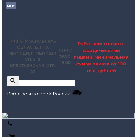
мне
zakaz@pol.house
141014, МОСКОВСКАЯ
Работаем только с
ОБЛАСТЬ, Г. О.
юридическими
ПН-ПТ
МЫТИЩИ, Г. МЫТИЩИ,
09:00-
лицами, минимальная
УЛ. 3-Я
18:00
сумма заказа от 100
КРЕСТЬЯНСКАЯ, СТР.
тыс. рублей
23
Работаем по всей России
+7 (495) 795-89-46