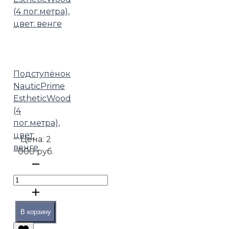
Подступёнок
NauticPrime
EstheticWood
(4
пог.метра),
цвет:
Цена:
2
венге
000 руб.
В корзину