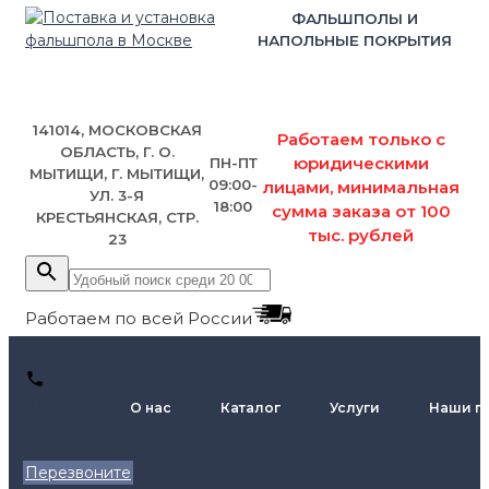
ФАЛЬШПОЛЫ И
НАПОЛЬНЫЕ ПОКРЫТИЯ
141014, МОСКОВСКАЯ
Работаем только с
ОБЛАСТЬ, Г. О.
юридическими
ПН-ПТ
МЫТИЩИ, Г. МЫТИЩИ,
09:00-
лицами, минимальная
УЛ. 3-Я
18:00
сумма заказа от 100
КРЕСТЬЯНСКАЯ, СТР.
тыс. рублей
23
Работаем по всей России
+7 (495)
О нас
Каталог
Услуги
Наши п
795-89-
46
Перезвоните