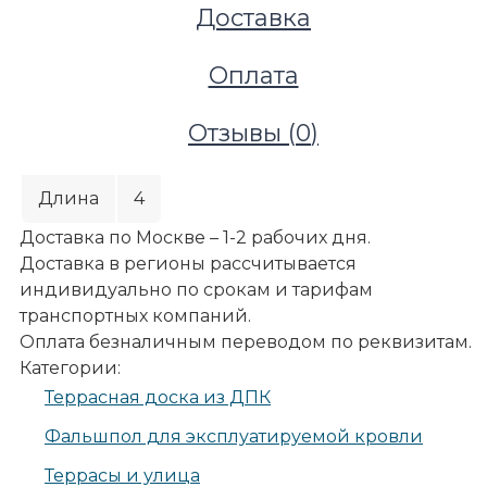
Доставка
Оплата
Отзывы (
0
)
Длина
4
Доставка по Москве – 1-2 рабочих дня.
Доставка в регионы рассчитывается
индивидуально по срокам и тарифам
транспортных компаний.
Оплата безналичным переводом по реквизитам.
Террасы и улица
Категории:
Террасные покрытия
Террасная доска из ДПК
Террасная доска из ДПК
Доска террасная древесно-полимерная композитна
Фальшпол для эксплуатируемой кровли
4м
Террасы и улица