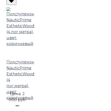
Подступёнок
NauticPrime
EstheticWood
(4
пог.метра),
цвет:
Цена:
2
коричневый
000 руб.