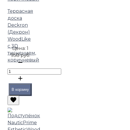
Террасная
доска
Deckron
(Декрон)
WoodLike
с 3D
Цена:
1
тиснением,
958 руб.
коричневый
В корзину