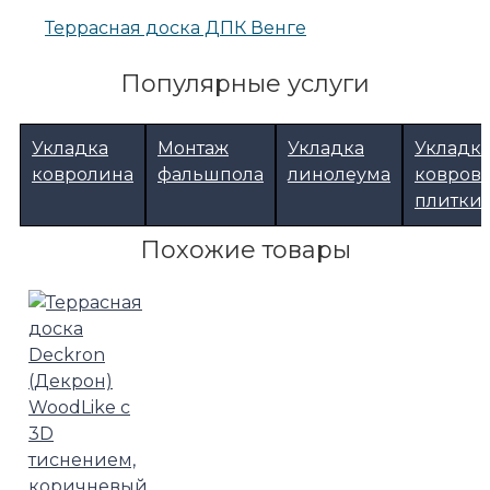
Террасная доска ДПК Венге
Популярные услуги
Укладка
Монтаж
Укладка
Укладк
ковролина
фальшпола
линолеума
ковров
плитки
Похожие товары