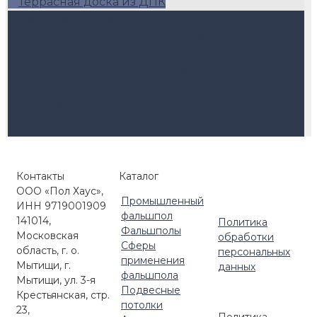
Террасная доска из ДПК
Палубная доска из ДПК
Террасная доска ДПК Коричневый
Террасная доска ДПК Антрацит
Террасная доска ДПК Венге
Комплектующие
EuroDeck
Harvex
Регулируемые опоры
Керамогранит для террас
Ступени ДПК
Контакты
Каталог
Маркизы и перголы
ООО «Пол Хаус»,
Регулируемые опоры Level
Промышленный
ИНН 9719001909
Регулируемые опоры HILST LIFT
фальшпол
141014,
Политика
Регулируемые опоры с автокоррекцией
Фальшполы
Московская
обработки
Сферы
уклона (self-leveling)
область, г. о.
персональных
применения
Кровельные опоры HILST PLATFORM
Мытищи, г.
данных
фальшпола
Мытищи, ул. 3-я
Комплектующие для улицы
Подвесные
Крестьянская, стр.
потолки
23,