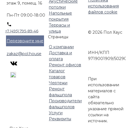
Политика
Акустические
этаж 9, помещ. 16
использования
потолки
файлов cookie
Напольные
Пн-Пт 09:00-18:00
покрытия
Террасы и
улица
+7 (495) 795-89-46
© 2026 Пол Хаус
Страницы
Перезвоните мне
О компании
ИНН/КПП
Доставка и
zakaz@pol.house
9719001909/50290
оплата
Ремонт офисов
Каталог
товаров
При
Чертежи
использовании
Ремонт
материалов с
фальшпола
сайта
Производители
обязательно
фальшполов
указание прямой
Услуги
ссылки на
Реквизиты
источник.