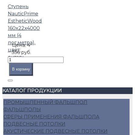
Ступень
NauticPrime
EstheticWood
160x22x4000
мм (4
пог.метра),
Цена:
4
цвет:
356 руб.
янтарь
В корзину
КАТАЛОГ ПРОДУКЦИИ
ПРОМЫШЛЕННЫЙ ФАЛЬШПОЛ
ФАЛЬШПОЛЫ
СФЕРЫ ПРИМЕНЕНИЯ ФАЛЬШПОЛА
ПОДВЕСНЫЕ ПОТОЛКИ
АКУСТИЧЕСКИЕ ПОДВЕСНЫЕ ПОТОЛКИ