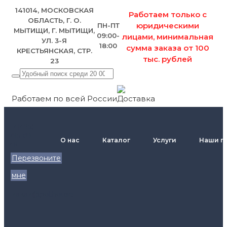
141014, МОСКОВСКАЯ
Работаем только с
ОБЛАСТЬ, Г. О.
юридическими
ПН-ПТ
МЫТИЩИ, Г. МЫТИЩИ,
09:00-
лицами, минимальная
УЛ. 3-Я
18:00
сумма заказа от 100
КРЕСТЬЯНСКАЯ, СТР.
тыс. рублей
23
Работаем по всей России
+7 (495)
795-89-
О нас
Каталог
Услуги
Наши п
46
Перезвоните
мне
zakaz@pol.house