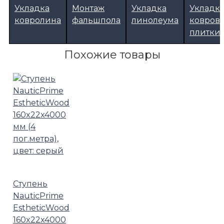
Укладка
Монтаж
Укладка
Укладк
ковролина
фальшпола
линолеума
ковров
плитки
Похожие товары
Ступень
NauticPrime
EstheticWood
160x22x4000