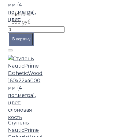
мм (4
пог.метра),
Цена:
4
цвет:
356 руб.
серый
В корзину
Ступень
NauticPrime