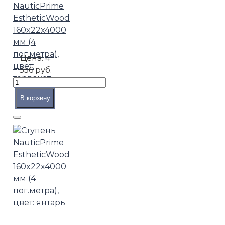
NauticPrime
EstheticWood
160x22x4000
мм (4
пог.метра),
Цена:
4
цвет:
356 руб.
терракот
В корзину