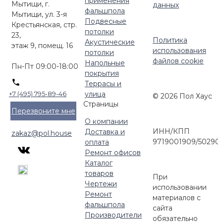
применения
Мытищи, г.
данных
фальшпола
Мытищи, ул. 3-я
Подвесные
Крестьянская, стр.
потолки
23,
Политика
Акустические
этаж 9, помещ. 16
использования
потолки
файлов cookie
Напольные
Пн-Пт 09:00-18:00
покрытия
Террасы и
улица
+7 (495) 795-89-46
© 2026 Пол Хаус
Страницы
Перезвоните мне
О компании
ИНН/КПП
Доставка и
zakaz@pol.house
9719001909/50290
оплата
Ремонт офисов
Каталог
товаров
При
Чертежи
использовании
Ремонт
материалов с
фальшпола
сайта
Производители
обязательно