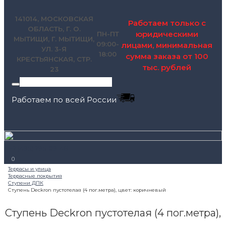
141014, МОСКОВСКАЯ
Работаем только с
ОБЛАСТЬ, Г. О.
юридическими
ПН-ПТ
МЫТИЩИ, Г. МЫТИЩИ,
09:00-
лицами, минимальная
УЛ. 3-Я
18:00
сумма заказа от 100
КРЕСТЬЯНСКАЯ, СТР.
тыс. рублей
23
Работаем по всей России
+7 (495) 795-89-46
0
Ступень Deckron пустотелая (4 пог.метра),