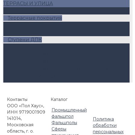
ТЕРРАСЫ И УЛИЦА
Террасная доска ДПК
Террасные покрытия
Террасная доска из ДПК
Керамогранит для террас
Ступени ДПК
Маркизы и перголы
Регулируемые опоры Level
Регулируемые опоры HILST LIFT
Регулируемые опоры с автокоррекцией
уклона (self-leveling)
Кровельные опоры HILST PLATFORM
Комплектующие для улицы
Контакты
Каталог
ООО «Пол Хаус»,
Промышленный
ИНН 9719001909
фальшпол
141014,
Политика
Фальшполы
Московская
обработки
Сферы
область, г. о.
персональных