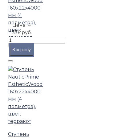
EstheticWood
160x22x4000
мм (4
пог.метра),
Цена:
4
цвет:
356 руб.
слоновая
кость
В корзину
Ступень