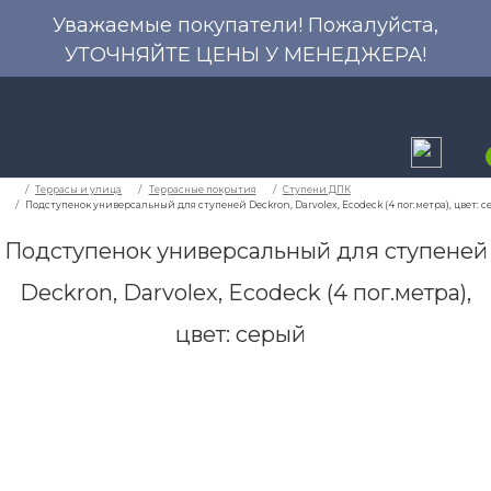
Уважаемые покупатели! Пожалуйста,
УТОЧНЯЙТЕ ЦЕНЫ У МЕНЕДЖЕРА!
Подступенок универсальный для ступеней
Deckron, Darvolex, Ecodeck (4 пог.метра),
Террасы и улица
Террасные покрытия
Ст
цвет: серый
Подступенок универсальный для ступеней Deckron, Dar