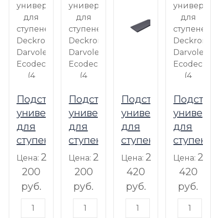
Подступенок
Подступенок
Подступенок
Подступ
универсальный
универсальный
универсальный
универс
для
для
для
для
ступеней
ступеней
ступеней
ступене
Deckron,
Deckron,
Deckron,
Deckron,
2
2
2
2
Цена:
Цена:
Цена:
Цена:
Darvolex,
Darvolex,
Darvolex,
Darvolex,
200
200
420
420
Ecodeck
Ecodeck
Ecodeck
Ecodeck
руб.
руб.
руб.
руб.
(4
(4
(4
(4
пог.метра),
пог.метра),
пог.метра),
пог.метра