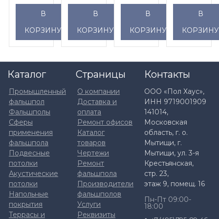
цвет:
цвет:
цвет:
цвет:
В
В
В
В
венге
коричневый
антрацит
серый
КОРЗИНУ
КОРЗИНУ
КОРЗИНУ
КОРЗИН
Каталог
Страницы
Контакты
Промышленный
О компании
ООО «Пол Хаус»,
фальшпол
Доставка и
ИНН 9719001909
Фальшполы
оплата
141014,
Сферы
Ремонт офисов
Московская
применения
Каталог
область, г. о.
фальшпола
товаров
Мытищи, г.
Подвесные
Чертежи
Мытищи, ул. 3-я
потолки
Ремонт
Крестьянская,
Акустические
фальшпола
стр. 23,
потолки
Производители
этаж 9, помещ. 16
Напольные
фальшполов
Пн-Пт 09:00-
покрытия
Услуги
18:00
Террасы и
Реквизиты