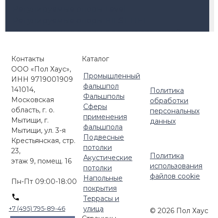
Регулируемые опоры Level
Регулируемые опоры HILST LIFT
Регулируемые опоры с автокоррекцией
уклона (self-leveling)
Кровельные опоры HILST PLATFORM
Контакты
Каталог
Комплектующие для улицы
ООО «Пол Хаус»,
Промышленный
ИНН 9719001909
фальшпол
141014,
Политика
Фальшполы
Московская
обработки
Сферы
область, г. о.
персональных
применения
Мытищи, г.
данных
фальшпола
Мытищи, ул. 3-я
Подвесные
Крестьянская, стр.
потолки
23,
Политика
Акустические
этаж 9, помещ. 16
использования
потолки
файлов cookie
Напольные
Пн-Пт 09:00-18:00
покрытия
Террасы и
улица
+7 (495) 795-89-46
© 2026 Пол Хаус