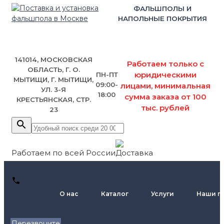
ФАЛЬШПОЛЫ И
НАПОЛЬНЫЕ ПОКРЫТИЯ
141014, МОСКОВСКАЯ
Работаем только с
ОБЛАСТЬ, Г. О.
юридическими
ПН-ПТ
МЫТИЩИ, Г. МЫТИЩИ,
09:00-
лицами, минимальная
УЛ. 3-Я
18:00
сумма заказа от 100
КРЕСТЬЯНСКАЯ, СТР.
тыс. рублей
23
Работаем по всей России
+7 (495)
О нас
Каталог
Услуги
Наши п
795-89-
46
Перезвоните