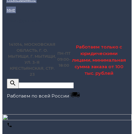
мне
zakaz@pol.house
141014, МОСКОВСКАЯ
Работаем только с
ОБЛАСТЬ, Г. О.
юридическими
ПН-ПТ
МЫТИЩИ, Г. МЫТИЩИ,
09:00-
лицами, минимальная
УЛ. 3-Я
18:00
сумма заказа от 100
КРЕСТЬЯНСКАЯ, СТР.
тыс. рублей
23
Работаем по всей России
+7 (495) 795-89-46