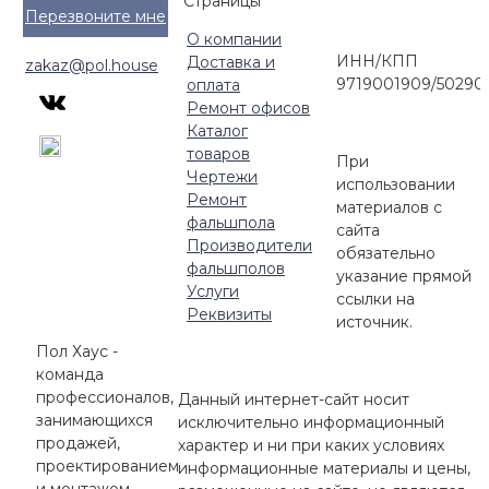
Страницы
Перезвоните мне
О компании
ИНН/КПП
Доставка и
zakaz@pol.house
9719001909/50290
оплата
Ремонт офисов
Каталог
товаров
При
Чертежи
использовании
Ремонт
материалов с
фальшпола
сайта
Производители
обязательно
фальшполов
указание прямой
Услуги
ссылки на
Реквизиты
источник.
Пол Хаус -
команда
профессионалов,
Данный интернет-сайт носит
занимающихся
исключительно информационный
продажей,
характер и ни при каких условиях
проектированием
информационные материалы и цены,