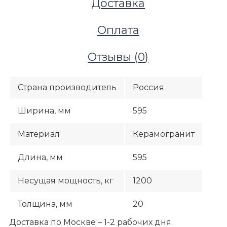
Доставка
Оплата
Отзывы (
0
)
Страна производитель
Россия
Ширина, мм
595
Материал
Керамогранит
Длина, мм
595
Террасы и улица
Несущая мощность, кг
1200
Террасные покрытия
Керамогранит для террас
Толщина, мм
20
Villeroy&Boch
Доставка по Москве – 1-2 рабочих дня.
Керамогранит Villeroy&Boch Blanche Beige