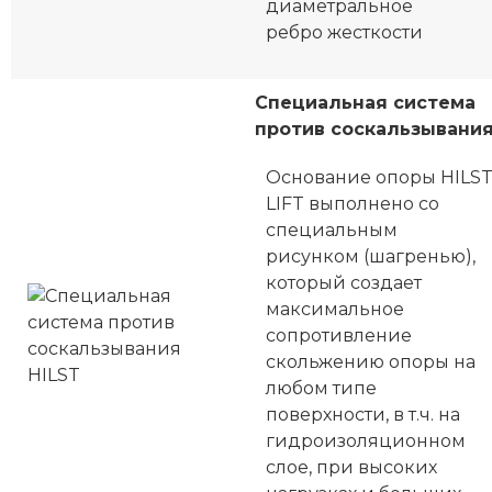
диаметральное
ребро жесткости
Специальная система
против соскальзывани
Основание опоры HILS
LIFT выполнено со
специальным
рисунком (шагренью),
который создает
максимальное
сопротивление
скольжению опоры на
любом типе
поверхности, в т.ч. на
гидроизоляционном
слое, при высоких