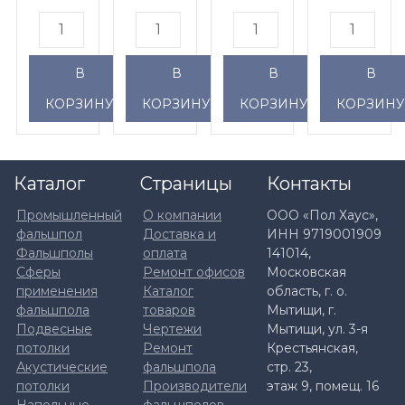
HL3
HL4
HL5
HL6
(70-
(115-
(155-
(195-
120мм)
155мм)
250мм)
300мм)
В
В
В
В
КОРЗИНУ
КОРЗИНУ
КОРЗИНУ
КОРЗИН
Каталог
Страницы
Контакты
Промышленный
О компании
ООО «Пол Хаус»,
фальшпол
Доставка и
ИНН 9719001909
Фальшполы
оплата
141014,
Сферы
Ремонт офисов
Московская
применения
Каталог
область, г. о.
фальшпола
товаров
Мытищи, г.
Подвесные
Чертежи
Мытищи, ул. 3-я
потолки
Ремонт
Крестьянская,
Акустические
фальшпола
стр. 23,
потолки
Производители
этаж 9, помещ. 16