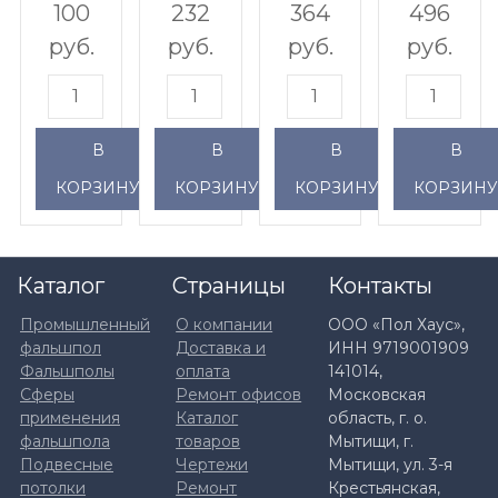
(235-
(285-
(335-
(385-
100
232
364
496
385
430
485
530
руб.
руб.
руб.
руб.
мм)
мм)
мм)
мм)
В
В
В
В
КОРЗИНУ
КОРЗИНУ
КОРЗИНУ
КОРЗИН
Каталог
Страницы
Контакты
Промышленный
О компании
ООО «Пол Хаус»,
фальшпол
Доставка и
ИНН 9719001909
Фальшполы
оплата
141014,
Сферы
Ремонт офисов
Московская
применения
Каталог
область, г. о.
фальшпола
товаров
Мытищи, г.
Подвесные
Чертежи
Мытищи, ул. 3-я
потолки
Ремонт
Крестьянская,