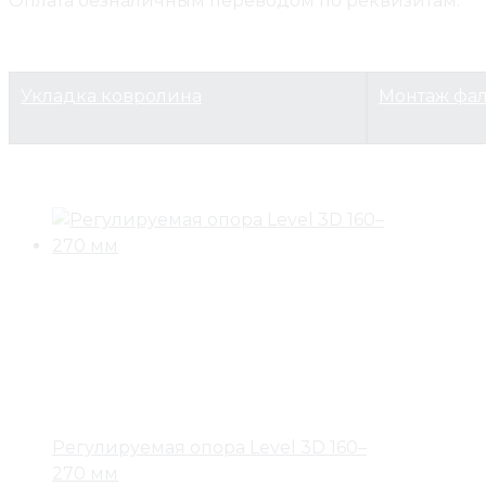
Оплата безналичным переводом по реквизитам.
Укладка ковролина
Монтаж фа
Регулируемая опора Level 3D 160–
270 мм