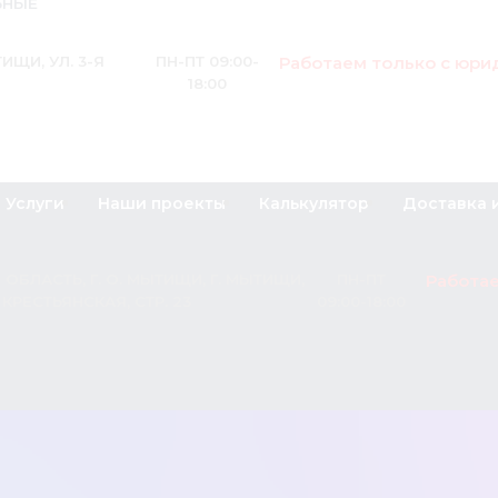
ЬНЫЕ
Работаем только с юри
ИЩИ, УЛ. 3-Я
ПН-ПТ 09:00-
18:00
Услуги
Наши проекты
Калькулятор
Доставка 
Работа
 ОБЛАСТЬ, Г. О. МЫТИЩИ, Г. МЫТИЩИ,
ПН-ПТ
Я КРЕСТЬЯНСКАЯ, СТР. 23
09:00-18:00