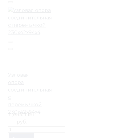
Узловая
опора
соединительная
с
перемычкой
230х42х94х4
Цена:
1 181
руб.