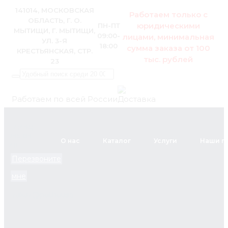
141014, МОСКОВСКАЯ
Работаем только с
ОБЛАСТЬ, Г. О.
юридическими
ПН-ПТ
МЫТИЩИ, Г. МЫТИЩИ,
09:00-
лицами, минимальная
УЛ. 3-Я
18:00
сумма заказа от 100
КРЕСТЬЯНСКАЯ, СТР.
тыс. рублей
23
Работаем по всей России
+7 (495)
795-89-
О нас
Каталог
Услуги
Наши п
46
Перезвоните
мне
zakaz@pol.house