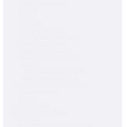
СТУПЕНИ ИЗ ДПК
HARVEX
NOVA
MAGNUS
КОМЛЕКТУЮЩИЕ
СТУПЕНЬ ПОЛНОТЕЛАЯ
БРАШИРОВАННАЯ
УГОЛОК ТОРЦЕВОЙ
РЕГУЛИРУЕМЫЕ ОПОРЫ
BUZON
КОМПЛЕКТУЮЩИЕ ДЛЯ
РЕГУЛИРУЕМЫХ ОПОР
КЕРАМОГРАНИТ ДЛЯ ТЕРРАС
VILLEROY&BOCH
LASTRA
СТУПЕНИ ДПК
МАРКИЗЫ И ПЕРГОЛЫ
МАРКИЗЫ
ВЫДВИЖНЫЕ МАРКИЗЫ ДЛЯ