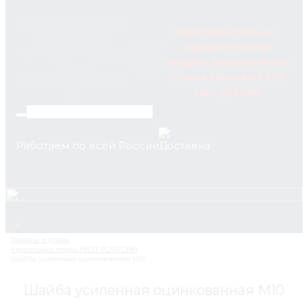
141014, МОСКОВСКАЯ
Работаем только с
ОБЛАСТЬ, Г. О.
юридическими
ПН-ПТ
МЫТИЩИ, Г. МЫТИЩИ,
09:00-
лицами, минимальная
УЛ. 3-Я
18:00
сумма заказа от 100
КРЕСТЬЯНСКАЯ, СТР.
тыс. рублей
23
Работаем по всей России
+7 (495) 795-89-46
0
Шайба усиленная оцинкованная М10