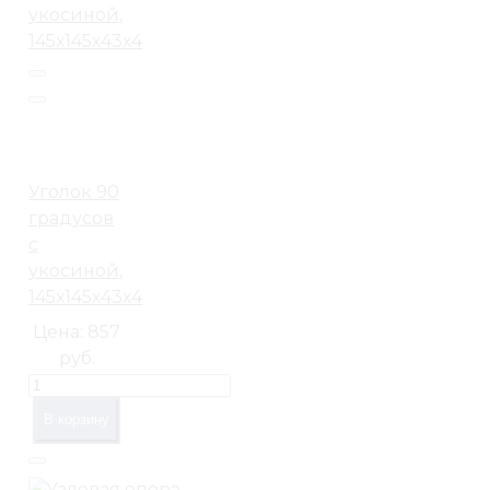
Уголок 90
градусов
с
укосиной,
145х145х43х4
Цена:
857
руб.
В корзину