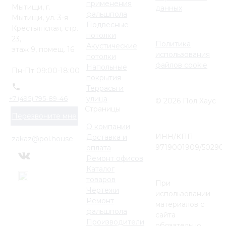
применения
Мытищи, г.
данных
фальшпола
Мытищи, ул. 3-я
Подвесные
Крестьянская, стр.
потолки
23,
Политика
Акустические
этаж 9, помещ. 16
использования
потолки
файлов cookie
Напольные
Пн-Пт 09:00-18:00
покрытия
Террасы и
улица
+7 (495) 795-89-46
© 2026 Пол Хаус
Страницы
Перезвоните мне
О компании
ИНН/КПП
Доставка и
zakaz@pol.house
9719001909/50290
оплата
Ремонт офисов
Каталог
товаров
При
Чертежи
использовании
Ремонт
материалов с
фальшпола
сайта
Производители
обязательно