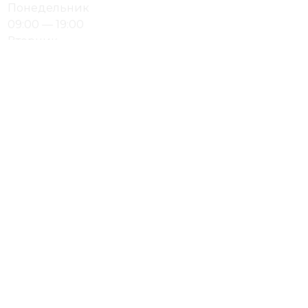
Понедельник
09:00 — 19:00
Вторник
09:00 — 19:00
Среда
09:00 — 19:00
Четверг
09:00 — 19:00
Пятница
09:00 — 19:00
Суббота
выходной
Воскресенье
выходной
Мы используем cookie для корректной работы
сайта, анализа посещаемости и улучшения
сервиса. Нажимая «X», вы соглашаетесь с