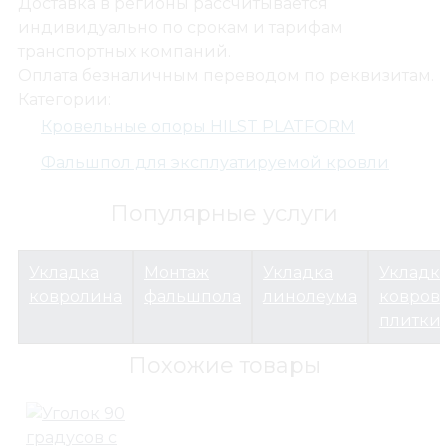
Доставка в регионы рассчитывается
индивидуально по срокам и тарифам
транспортных компаний.
Оплата безналичным переводом по реквизитам.
Террасы и улица
Категории:
Кровельные опоры HILST PLATFORM
Кровельные опоры HILST PLATFORM
Шайба усиленная оцинкованная М10
Фальшпол для эксплуатируемой кровли
Популярные услуги
Укладка
Монтаж
Укладка
Укладк
ковролина
фальшпола
линолеума
ковров
плитки
Похожие товары