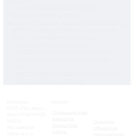
ОПОРЫ
КОМПЛЕКТУЮЩИЕ ДЛЯ ОПОР
РЕГУЛИРУЕМЫЕ ОПОРЫ С
АВТОКОРРЕКЦИЕЙ УКЛОНА (SELF-LEVELING)
КРОВЕЛЬНЫЕ ОПОРЫ HILST PLATFORM
КОМПЛЕКТУЮЩИЕ ДЛЯ УЛИЦЫ
НЕРЕГУЛИРУЕМЫЕ ОПОРЫ
АКСЕССУАРЫ ДЛЯ МОНТАЖА ТЕРРАС
УГЛОВЫЕ И ТОРЦЕВЫЕ ЭЛЕМЕНТЫ
ЛАГИ
НЕГОРЮЧИЕ МЕТАЛЛИЧЕСКИЕ ОПОРЫ
РЕГУЛИРУЕМЫЕ ОПОРЫ
Контакты
Каталог
ООО «Пол Хаус»,
Промышленный
ИНН 9719001909
фальшпол
141014,
Политика
Фальшполы
Московская
обработки
Сферы
область, г. о.
персональных