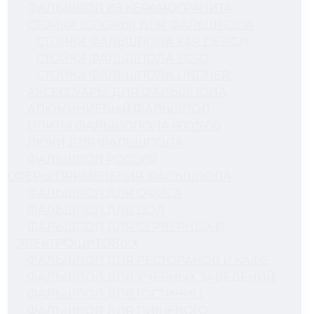
ФАЛЬШПОЛ ИЗ КЕРАМОГРАНИТА
СТОЙКИ (ОПОРЫ) ДЛЯ ФАЛЬШПОЛА
СТОЙКИ ФАЛЬШПОЛА K&R DESIGN
СТОЙКИ ФАЛЬШПОЛА ECSO
СТОЙКИ ФАЛЬШПОЛА LINDNER
АКСЕССУАРЫ ДЛЯ ФАЛЬШПОЛА
АЛЮМИНИЕВЫЙ ФАЛЬШПОЛ
ПЛИТЫ ФАЛЬШОПОЛА 600*600
ЛЮКИ ДЛЯ ФАЛЬШПОЛА
ФАЛЬШПОЛ РОССИЯ
СФЕРЫ ПРИМЕНЕНИЯ ФАЛЬШПОЛА
ФАЛЬШПОЛ ДЛЯ ОФИСА
ФАЛЬШПОЛ ДЛЯ ЦОД
ФАЛЬШПОЛ ДЛЯ СЕРВЕРНЫХ И
ЭЛЕКТРОЩИТОВЫХ
ФАЛЬШПОЛ ДЛЯ РЕСТОРАНОВ И КАФЕ
ФАЛЬШПОЛ ДЛЯ УЧЕБНЫХ ЗАВЕДЕНИЙ
ФАЛЬШПОЛ ДЛЯ ГОСТИНИЦ
ФАЛЬШПОЛ ДЛЯ ПИЩЕВОГО