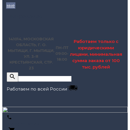
мне
zakaz@pol.house
141014, МОСКОВСКАЯ
Работаем только с
ОБЛАСТЬ, Г. О.
юридическими
ПН-ПТ
МЫТИЩИ, Г. МЫТИЩИ,
09:00-
лицами, минимальная
УЛ. 3-Я
18:00
сумма заказа от 100
КРЕСТЬЯНСКАЯ, СТР.
тыс. рублей
23
Работаем по всей России
+7 (495) 795-89-46