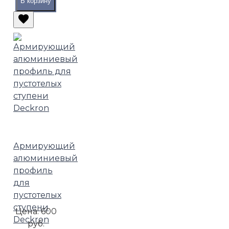
В корзину
Армирующий
алюминиевый
профиль
для
пустотелых
ступени
Цена:
600
Deckron
руб.