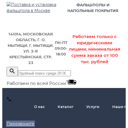
ФАЛЬШПОЛЫ И
НАПОЛЬНЫЕ ПОКРЫТИЯ
141014, МОСКОВСКАЯ
Работаем только с
ОБЛАСТЬ, Г. О.
юридическими
ПН-ПТ
МЫТИЩИ, Г. МЫТИЩИ,
09:00-
лицами, минимальная
УЛ. 3-Я
18:00
сумма заказа от 100
КРЕСТЬЯНСКАЯ, СТР.
тыс. рублей
23
Работаем по всей России
+7 (495)
О нас
Каталог
Услуги
Наши п
795-89-
46
Перезвоните