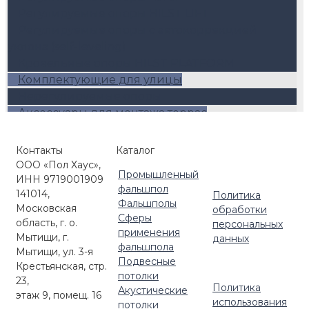
Регулируемые опоры HILST LIFT
Регулируемые опоры с автокоррекцией
уклона (self-leveling)
Кровельные опоры HILST PLATFORM
Комплектующие для улицы
Нерегулируемые опоры
Аксессуары для монтажа террас
Угловые и торцевые элементы
Лаги
Контакты
Каталог
Негорючие металлические опоры
ООО «Пол Хаус»,
Промышленный
Регулируемые опоры
ИНН 9719001909
фальшпол
141014,
Политика
Фальшполы
Московская
обработки
Сферы
область, г. о.
персональных
применения
Мытищи, г.
данных
фальшпола
Мытищи, ул. 3-я
Подвесные
Крестьянская, стр.
потолки
23,
Политика
Акустические
этаж 9, помещ. 16
использования
потолки