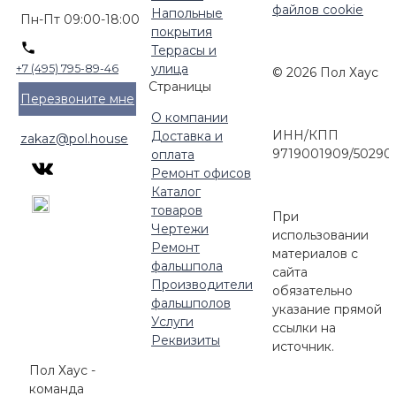
файлов cookie
Напольные
Пн-Пт 09:00-18:00
покрытия
Террасы и
улица
+7 (495) 795-89-46
© 2026 Пол Хаус
Страницы
Перезвоните мне
О компании
ИНН/КПП
Доставка и
zakaz@pol.house
9719001909/50290
оплата
Ремонт офисов
Каталог
товаров
При
Чертежи
использовании
Ремонт
материалов с
фальшпола
сайта
Производители
обязательно
фальшполов
указание прямой
Услуги
ссылки на
Реквизиты
источник.
Пол Хаус -
команда