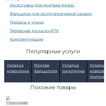
Аксессуары для монтажа террас
Фальшпол для эксплуатируемой кровли
Террасы и улица
Террасная доска из ДПК
Комплектующие
Популярные услуги
Укладка
Монтаж
Укладка
Укладк
ковролина
фальшпола
линолеума
ковров
плитки
Похожие товары