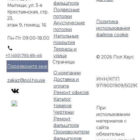
фальшпола
Мытищи, ул. 3-я
Подвесные
Крестьянская, стр.
потолки
23,
Политика
Акустические
этаж 9, помещ. 16
использования
потолки
файлов cookie
Напольные
Пн-Пт 09:00-18:00
покрытия
Террасы и
улица
+7 (495) 795-89-46
© 2026 Пол Хаус
Страницы
Перезвоните мне
О компании
ИНН/КПП
Доставка и
zakaz@pol.house
9719001909/50290
оплата
Ремонт офисов
Каталог
товаров
При
Чертежи
использовании
Ремонт
материалов с
фальшпола
сайта
Производители
обязательно
фальшполов