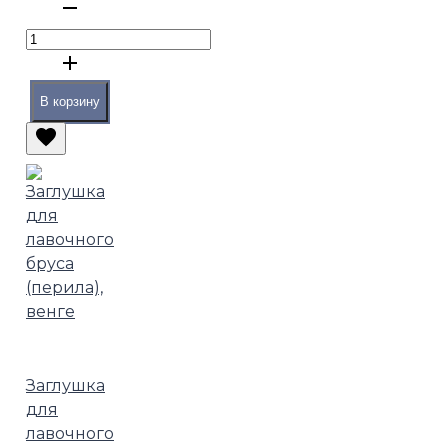
В корзину
Заглушка
для
лавочного