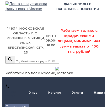
ФАЛЬШПОЛЫ И
НАПОЛЬНЫЕ ПОКРЫТИЯ
141014, МОСКОВСКАЯ
Работаем только с
ОБЛАСТЬ, Г. О.
юридическими
ПН-ПТ
МЫТИЩИ, Г. МЫТИЩИ,
09:00-
лицами, минимальная
УЛ. 3-Я
18:00
сумма заказа от 100
КРЕСТЬЯНСКАЯ, СТР.
тыс. рублей
23
Работаем по всей России
+7 (495)
О нас
Каталог
Услуги
Наши п
795-89-
46
Перезвоните