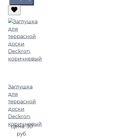
Заглушка
для
террасной
доски
Deckron,
коричневый
Цена:
30
руб.