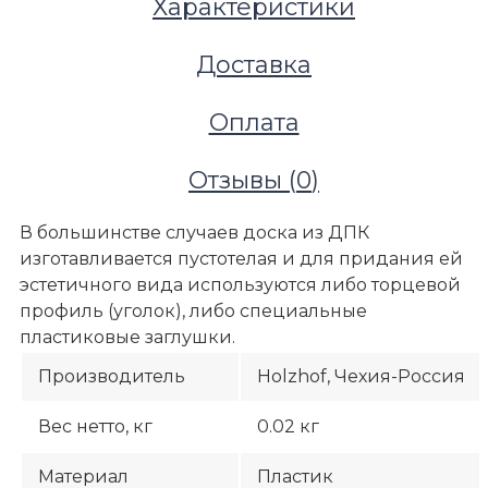
Характеристики
Доставка
Оплата
Отзывы (
0
)
В большинстве случаев доска из ДПК
изготавливается пустотелая и для придания ей
эстетичного вида используются либо торцевой
профиль (уголок), либо специальные
пластиковые заглушки.
Производитель
Holzhof, Чехия-Россия
Террасы и улица
Вес нетто, кг
0.02 кг
Комплектующие для улицы
Аксессуары для монтажа террас
Материал
Пластик
Заглушка для лавочного бруса (перила), венге