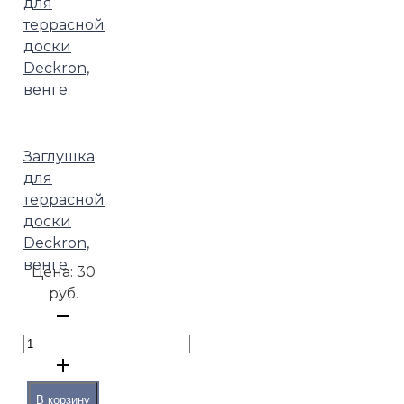
Заглушка
для
террасной
доски
Deckron,
венге
Цена:
30
руб.
В корзину