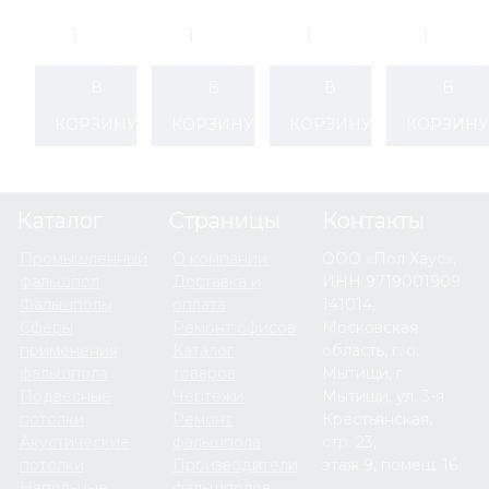
лаг
(4шт),
(4шт),
Hilst
венге
коричневый
Professional
В
В
В
В
60x40мм
КОРЗИНУ
КОРЗИНУ
КОРЗИНУ
КОРЗИН
Каталог
Страницы
Контакты
Промышленный
О компании
ООО «Пол Хаус»,
фальшпол
Доставка и
ИНН 9719001909
Фальшполы
оплата
141014,
Сферы
Ремонт офисов
Московская
применения
Каталог
область, г. о.
фальшпола
товаров
Мытищи, г.
Подвесные
Чертежи
Мытищи, ул. 3-я
потолки
Ремонт
Крестьянская,
Акустические
фальшпола
стр. 23,
потолки
Производители
этаж 9, помещ. 16
Напольные
фальшполов