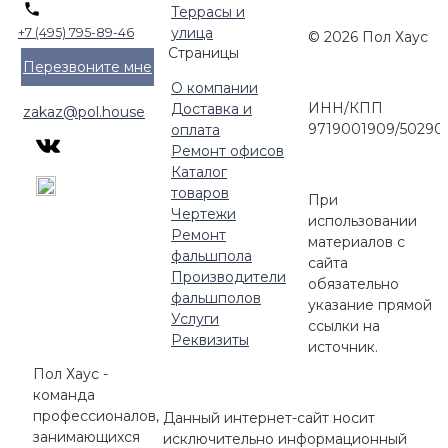
Террасы и
улица
+7 (495) 795-89-46
© 2026 Пол Хаус
Страницы
Перезвоните мне
О компании
ИНН/КПП
Доставка и
zakaz@pol.house
9719001909/50290
оплата
Ремонт офисов
Каталог
товаров
При
Чертежи
использовании
Ремонт
материалов с
фальшпола
сайта
Производители
обязательно
фальшполов
указание прямой
Услуги
ссылки на
Реквизиты
источник.
Пол Хаус -
команда
профессионалов,
Данный интернет-сайт носит
занимающихся
исключительно информационный