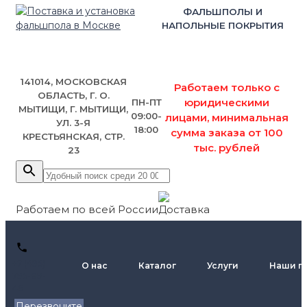
ФАЛЬШПОЛЫ И
НАПОЛЬНЫЕ ПОКРЫТИЯ
141014, МОСКОВСКАЯ
Работаем только с
ОБЛАСТЬ, Г. О.
юридическими
ПН-ПТ
МЫТИЩИ, Г. МЫТИЩИ,
09:00-
лицами, минимальная
УЛ. 3-Я
18:00
сумма заказа от 100
КРЕСТЬЯНСКАЯ, СТР.
тыс. рублей
23
Работаем по всей России
+7 (495)
О нас
Каталог
Услуги
Наши п
795-89-
46
Перезвоните