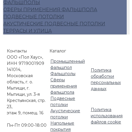
ФАЛЬШПОЛЫ
СФЕРЫ ПРИМЕНЕНИЯ ФАЛЬШПОЛА
ПОДВЕСНЫЕ ПОТОЛКИ
АКУСТИЧЕСКИЕ ПОДВЕСНЫЕ ПОТОЛКИ
ТЕРРАСЫ И УЛИЦА
Контакты
Каталог
ООО «Пол Хаус»,
Промышленный
ИНН 9719001909
фальшпол
141014,
Политика
Фальшполы
Московская
обработки
Сферы
область, г. о.
персональных
применения
Мытищи, г.
данных
фальшпола
Мытищи, ул. 3-я
Подвесные
Крестьянская, стр.
потолки
23,
Политика
Акустические
этаж 9, помещ. 16
использования
потолки
файлов cookie
Напольные
Пн-Пт 09:00-18:00
покрытия