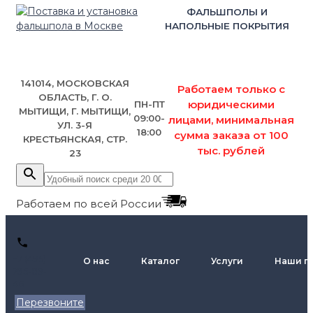
ФАЛЬШПОЛЫ И
НАПОЛЬНЫЕ ПОКРЫТИЯ
141014, МОСКОВСКАЯ
Работаем только с
ОБЛАСТЬ, Г. О.
юридическими
ПН-ПТ
МЫТИЩИ, Г. МЫТИЩИ,
09:00-
лицами, минимальная
УЛ. 3-Я
18:00
сумма заказа от 100
КРЕСТЬЯНСКАЯ, СТР.
тыс. рублей
23
Работаем по всей России
+7 (495)
О нас
Каталог
Услуги
Наши п
795-89-
46
Перезвоните