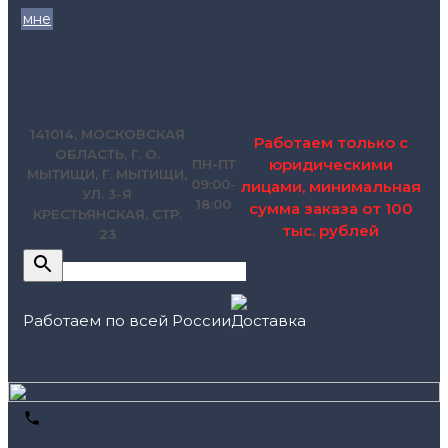
мне
zakaz@pol.house
141014, МОСКОВСКАЯ
Работаем только с
ОБЛАСТЬ, Г. О.
юридическими
ПН-ПТ
МЫТИЩИ, Г. МЫТИЩИ,
09:00-
лицами, минимальная
УЛ. 3-Я
18:00
сумма заказа от 100
КРЕСТЬЯНСКАЯ, СТР.
тыс. рублей
23
Работаем по всей России
+7 (495) 795-89-46