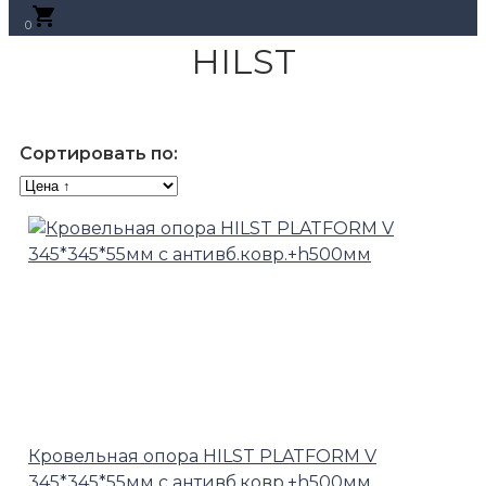
0
HILST
Сортировать по:
Кровельная опора HILST PLATFORM V
345*345*55мм с антивб.ковр.+h500мм