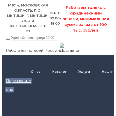
141014, МОСКОВСКАЯ
Работаем только с
ОБЛАСТЬ, Г. О.
юридическими
ПН-ПТ
МЫТИЩИ, Г. МЫТИЩИ,
09:00-
лицами, минимальная
УЛ. 3-Я
18:00
сумма заказа от 100
КРЕСТЬЯНСКАЯ, СТР.
тыс. рублей
23
Работаем по всей России
+7 (495)
795-89-
О нас
Каталог
Услуги
Наши п
46
Перезвоните
мне
zakaz@pol.house