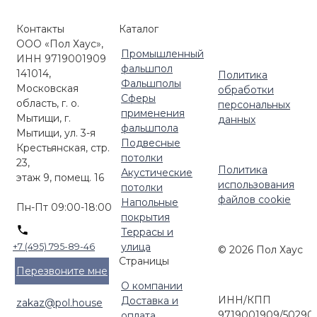
Контакты
Каталог
ООО «Пол Хаус»,
Промышленный
ИНН 9719001909
фальшпол
141014,
Политика
Фальшполы
Московская
обработки
Сферы
область, г. о.
персональных
применения
Мытищи, г.
данных
фальшпола
Мытищи, ул. 3-я
Подвесные
Крестьянская, стр.
потолки
23,
Политика
Акустические
этаж 9, помещ. 16
использования
потолки
файлов cookie
Напольные
Пн-Пт 09:00-18:00
покрытия
Террасы и
улица
+7 (495) 795-89-46
© 2026 Пол Хаус
Страницы
Перезвоните мне
О компании
ИНН/КПП
Доставка и
zakaz@pol.house
9719001909/50290
оплата