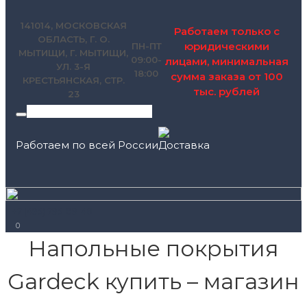
141014, МОСКОВСКАЯ
Работаем только с
ОБЛАСТЬ, Г. О.
юридическими
ПН-ПТ
МЫТИЩИ, Г. МЫТИЩИ,
09:00-
лицами, минимальная
УЛ. 3-Я
18:00
сумма заказа от 100
КРЕСТЬЯНСКАЯ, СТР.
тыс. рублей
23
Работаем по всей России
+7 (495) 795-89-46
0
Напольные покрытия
Gardeck купить – магазин