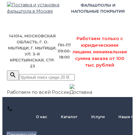
ФАЛЬШПОЛЫ И
НАПОЛЬНЫЕ ПОКРЫТИЯ
141014, МОСКОВСКАЯ
Работаем только с
ОБЛАСТЬ, Г. О.
юридическими
ПН-ПТ
МЫТИЩИ, Г. МЫТИЩИ,
09:00-
лицами, минимальная
УЛ. 3-Я
18:00
сумма заказа от 100
КРЕСТЬЯНСКАЯ, СТР.
тыс. рублей
23
Работаем по всей России
+7 (495)
О нас
Каталог
Услуги
Наши п
795-89-
46
Перезвоните