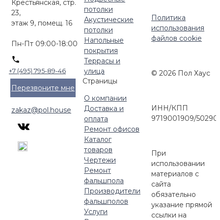
Крестьянская, стр.
потолки
23,
Политика
Акустические
этаж 9, помещ. 16
использования
потолки
файлов cookie
Напольные
Пн-Пт 09:00-18:00
покрытия
Террасы и
улица
+7 (495) 795-89-46
© 2026 Пол Хаус
Страницы
Перезвоните мне
О компании
ИНН/КПП
Доставка и
zakaz@pol.house
9719001909/50290
оплата
Ремонт офисов
Каталог
товаров
При
Чертежи
использовании
Ремонт
материалов с
фальшпола
сайта
Производители
обязательно
фальшполов
указание прямой
Услуги
ссылки на