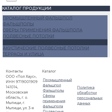
КАТАЛОГ ПРОДУКЦИИ
ПРОМЫШЛЕННЫЙ ФАЛЬШПОЛ
ФАЛЬШПОЛЫ
СФЕРЫ ПРИМЕНЕНИЯ ФАЛЬШПОЛА
ПОДВЕСНЫЕ ПОТОЛКИ
Реечные потолки
АКУСТИЧЕСКИЕ ПОДВЕСНЫЕ ПОТОЛКИ
ТЕРРАСЫ И УЛИЦА
Контакты
Каталог
ООО «Пол Хаус»,
Промышленный
ИНН 9719001909
фальшпол
141014,
Политика
Фальшполы
Московская
обработки
Сферы
область, г. о.
персональных
применения
Мытищи, г.
данных
фальшпола
Мытищи, ул. 3-я
Подвесные