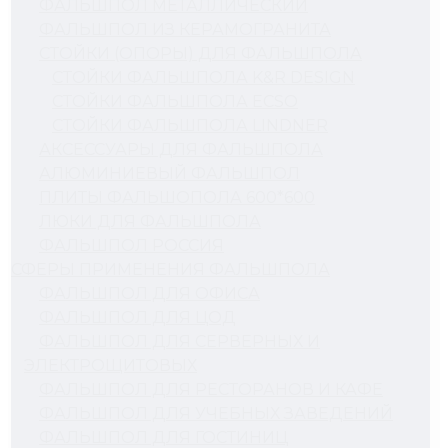
ФАЛЬШПОЛ МЕТАЛЛИЧЕСКИЙ
ФАЛЬШПОЛ ИЗ КЕРАМОГРАНИТА
СТОЙКИ (ОПОРЫ) ДЛЯ ФАЛЬШПОЛА
СТОЙКИ ФАЛЬШПОЛА K&R DESIGN
СТОЙКИ ФАЛЬШПОЛА ECSO
СТОЙКИ ФАЛЬШПОЛА LINDNER
АКСЕССУАРЫ ДЛЯ ФАЛЬШПОЛА
АЛЮМИНИЕВЫЙ ФАЛЬШПОЛ
ПЛИТЫ ФАЛЬШОПОЛА 600*600
ЛЮКИ ДЛЯ ФАЛЬШПОЛА
ФАЛЬШПОЛ РОССИЯ
СФЕРЫ ПРИМЕНЕНИЯ ФАЛЬШПОЛА
ФАЛЬШПОЛ ДЛЯ ОФИСА
ФАЛЬШПОЛ ДЛЯ ЦОД
ФАЛЬШПОЛ ДЛЯ СЕРВЕРНЫХ И
ЭЛЕКТРОЩИТОВЫХ
ФАЛЬШПОЛ ДЛЯ РЕСТОРАНОВ И КАФЕ
ФАЛЬШПОЛ ДЛЯ УЧЕБНЫХ ЗАВЕДЕНИЙ
ФАЛЬШПОЛ ДЛЯ ГОСТИНИЦ