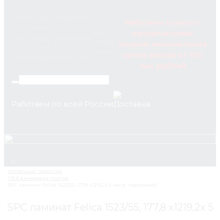
141014, МОСКОВСКАЯ
Работаем только с
ОБЛАСТЬ, Г. О.
юридическими
ПН-ПТ
МЫТИЩИ, Г. МЫТИЩИ,
09:00-
лицами, минимальная
УЛ. 3-Я
18:00
сумма заказа от 100
КРЕСТЬЯНСКАЯ, СТР.
тыс. рублей
23
Работаем по всей России
+7 (495) 795-89-46
0
SPC ламинат Felica 1523/55, 177,8 х1219,2х 5