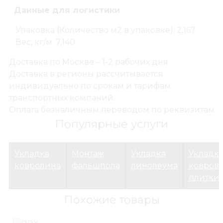
Данные для логистики
Упаковка (Количество м2 в упаковке): 2,167
Вес, кг/м: 7,140
Напольные покрытия
ПВХ виниловая плитка
Доставка по Москве – 1-2 рабочих дня.
SPC ламинат Felica 1523/55, 177,8 х1219,2х 5 мм (с 
Доставка в регионы рассчитывается
индивидуально по срокам и тарифам
транспортных компаний.
Оплата безналичным переводом по реквизитам.
Популярные услуги
Укладка
Монтаж
Укладка
Укладк
ковролина
фальшпола
линолеума
ковров
плитки
Похожие товары