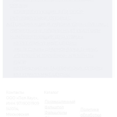
ОПОРЫ
КОМПЛЕКТУЮЩИЕ ДЛЯ ОПОР
РЕГУЛИРУЕМЫЕ ОПОРЫ С
АВТОКОРРЕКЦИЕЙ УКЛОНА (SELF-LEVELING)
КРОВЕЛЬНЫЕ ОПОРЫ HILST PLATFORM
КОМПЛЕКТУЮЩИЕ ДЛЯ УЛИЦЫ
НЕРЕГУЛИРУЕМЫЕ ОПОРЫ
АКСЕССУАРЫ ДЛЯ МОНТАЖА ТЕРРАС
УГЛОВЫЕ И ТОРЦЕВЫЕ ЭЛЕМЕНТЫ
ЛАГИ
НЕГОРЮЧИЕ МЕТАЛЛИЧЕСКИЕ ОПОРЫ
РЕГУЛИРУЕМЫЕ ОПОРЫ
Контакты
Каталог
ООО «Пол Хаус»,
Промышленный
ИНН 9719001909
фальшпол
141014,
Политика
Фальшполы
Московская
обработки