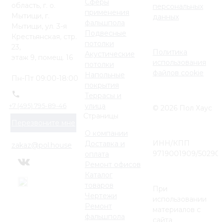
Сферы
область, г. о.
персональных
применения
Мытищи, г.
данных
фальшпола
Мытищи, ул. 3-я
Подвесные
Крестьянская, стр.
потолки
23,
Политика
Акустические
этаж 9, помещ. 16
использования
потолки
файлов cookie
Напольные
Пн-Пт 09:00-18:00
покрытия
Террасы и
улица
+7 (495) 795-89-46
© 2026 Пол Хаус
Страницы
Перезвоните мне
О компании
ИНН/КПП
Доставка и
zakaz@pol.house
9719001909/50290
оплата
Ремонт офисов
Каталог
товаров
При
Чертежи
использовании
Ремонт
материалов с
фальшпола
сайта