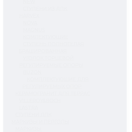
NEW
СТУПЕНИ ИЗ ДПК
HARVEX
NOVA
MAGNUS
КОМЛЕКТУЮЩИЕ
СТУПЕНЬ ПОЛНОТЕЛАЯ
БРАШИРОВАННАЯ
УГОЛОК ТОРЦЕВОЙ
РЕГУЛИРУЕМЫЕ ОПОРЫ
BUZON
КОМПЛЕКТУЮЩИЕ ДЛЯ
РЕГУЛИРУЕМЫХ ОПОР
КЕРАМОГРАНИТ ДЛЯ ТЕРРАС
VILLEROY&BOCH
LASTRA
СТУПЕНИ ДПК
МАРКИЗЫ И ПЕРГОЛЫ
МАРКИЗЫ