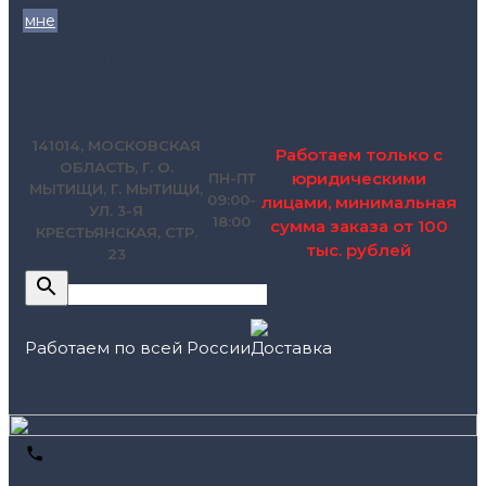
мне
zakaz@pol.house
141014, МОСКОВСКАЯ
Работаем только с
ОБЛАСТЬ, Г. О.
юридическими
ПН-ПТ
МЫТИЩИ, Г. МЫТИЩИ,
09:00-
лицами, минимальная
УЛ. 3-Я
18:00
сумма заказа от 100
КРЕСТЬЯНСКАЯ, СТР.
тыс. рублей
23
Работаем по всей России
+7 (495) 795-89-46