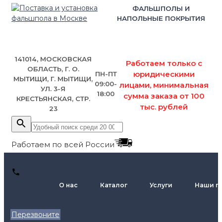
ФАЛЬШПОЛЫ И
НАПОЛЬНЫЕ ПОКРЫТИЯ
141014, МОСКОВСКАЯ
Работаем только с
ОБЛАСТЬ, Г. О.
юридическими
ПН-ПТ
МЫТИЩИ, Г. МЫТИЩИ,
09:00-
лицами, минимальная
УЛ. 3-Я
18:00
сумма заказа от 100
КРЕСТЬЯНСКАЯ, СТР.
тыс. рублей
23
Работаем по всей России
+7 (495)
О нас
Каталог
Услуги
Наши п
795-89-
46
Перезвоните