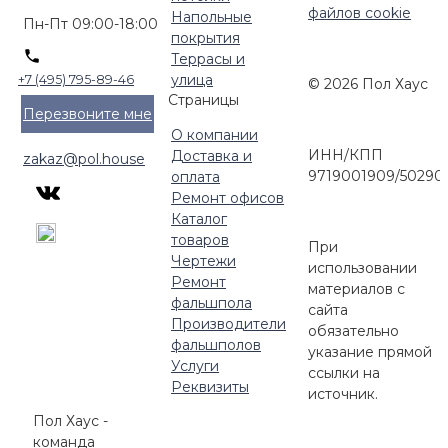
файлов cookie
Напольные
Пн-Пт 09:00-18:00
покрытия
Террасы и
улица
+7 (495) 795-89-46
© 2026 Пол Хаус
Страницы
Перезвоните мне
О компании
ИНН/КПП
Доставка и
zakaz@pol.house
9719001909/50290
оплата
Ремонт офисов
Каталог
товаров
При
Чертежи
использовании
Ремонт
материалов с
фальшпола
сайта
Производители
обязательно
фальшполов
указание прямой
Услуги
ссылки на
Реквизиты
источник.
Пол Хаус -
команда