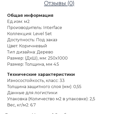
Отзывы (
0
)
Общая информация
Ед.изм: м2
Производитель: Interface
Коллекция: Level Set
Доступность: Под заказ
Цвет: Коричневый
Тип дизайна: Дерево
Размер: (ДхШ), мм: 250x1000
Размер: Толщина, мм 4.5
Технические характеристики
Износостойкость, класс: 33
Толщина защитного слоя (мм): 0,55
Напольные покрытия
Данные для логистики
ПВХ виниловая плитка
Упаковка (Количество м2 в упаковке): 2,5
ПВХ плитка Interface Woodgrains A00423 Rustic A
Вес, кг/м2: 6.7