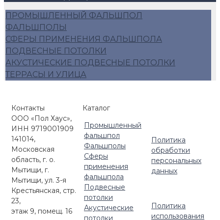
ПРОМЫШЛЕННЫЙ ФАЛЬШПОЛ
ФАЛЬШПОЛЫ
СФЕРЫ ПРИМЕНЕНИЯ ФАЛЬШПОЛА
ПОДВЕСНЫЕ ПОТОЛКИ
АКУСТИЧЕСКИЕ ПОДВЕСНЫЕ ПОТОЛКИ
ТЕРРАСЫ И УЛИЦА
Контакты
Каталог
ООО «Пол Хаус»,
Промышленный
ИНН 9719001909
фальшпол
141014,
Политика
Фальшполы
Московская
обработки
Сферы
область, г. о.
персональных
применения
Мытищи, г.
данных
фальшпола
Мытищи, ул. 3-я
Подвесные
Крестьянская, стр.
потолки
23,
Политика
Акустические
этаж 9, помещ. 16
использования
потолки