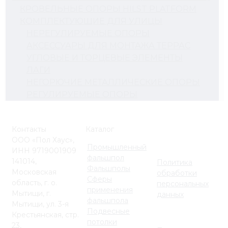
КРОВЕЛЬНЫЕ ОПОРЫ HILST PLATFORM
КОМПЛЕКТУЮЩИЕ ДЛЯ УЛИЦЫ
НЕРЕГУЛИРУЕМЫЕ ОПОРЫ
АКСЕССУАРЫ ДЛЯ МОНТАЖА ТЕРРАС
УГЛОВЫЕ И ТОРЦЕВЫЕ ЭЛЕМЕНТЫ
ЛАГИ
НЕГОРЮЧИЕ МЕТАЛЛИЧЕСКИЕ ОПОРЫ
РЕГУЛИРУЕМЫЕ ОПОРЫ
Контакты
Каталог
ООО «Пол Хаус»,
Промышленный
ИНН 9719001909
фальшпол
141014,
Политика
Фальшполы
Московская
обработки
Сферы
область, г. о.
персональных
применения
Мытищи, г.
данных
фальшпола
Мытищи, ул. 3-я
Подвесные
Крестьянская, стр.
потолки
23,