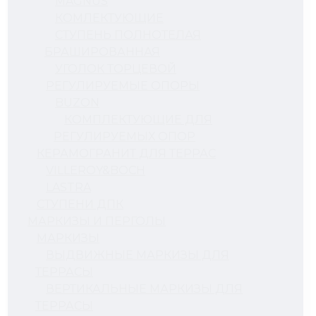
MAGNUS
КОМЛЕКТУЮЩИЕ
СТУПЕНЬ ПОЛНОТЕЛАЯ
БРАШИРОВАННАЯ
УГОЛОК ТОРЦЕВОЙ
РЕГУЛИРУЕМЫЕ ОПОРЫ
BUZON
КОМПЛЕКТУЮЩИЕ ДЛЯ
РЕГУЛИРУЕМЫХ ОПОР
КЕРАМОГРАНИТ ДЛЯ ТЕРРАС
VILLEROY&BOCH
LASTRA
СТУПЕНИ ДПК
МАРКИЗЫ И ПЕРГОЛЫ
МАРКИЗЫ
ВЫДВИЖНЫЕ МАРКИЗЫ ДЛЯ
ТЕРРАСЫ
ВЕРТИКАЛЬНЫЕ МАРКИЗЫ ДЛЯ
ТЕРРАСЫ