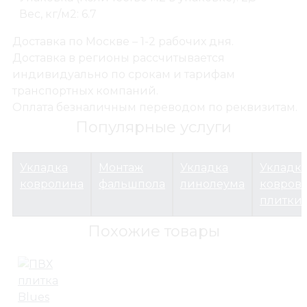
Вес, кг/м2: 6.7
Доставка по Москве – 1-2 рабочих дня.
Доставка в регионы рассчитывается
Напольные покрытия
индивидуально по срокам и тарифам
ПВХ виниловая плитка
транспортных компаний.
ПВХ плитка Interface Woodgrains A00210 Teak 25X
Оплата безналичным переводом по реквизитам.
Популярные услуги
Укладка
Монтаж
Укладка
Укладк
ковролина
фальшпола
линолеума
ковров
плитки
Похожие товары