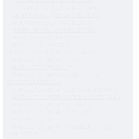
СТОЙКИ ФАЛЬШПОЛА ECSO
СТОЙКИ ФАЛЬШПОЛА LINDNER
АКСЕССУАРЫ ДЛЯ ФАЛЬШПОЛА
АЛЮМИНИЕВЫЙ ФАЛЬШПОЛ
ПЛИТЫ ФАЛЬШОПОЛА 600*600
ЛЮКИ ДЛЯ ФАЛЬШПОЛА
ФАЛЬШПОЛ РОССИЯ
СФЕРЫ ПРИМЕНЕНИЯ ФАЛЬШПОЛА
ФАЛЬШПОЛ ДЛЯ ОФИСА
ФАЛЬШПОЛ ДЛЯ ЦОД
ФАЛЬШПОЛ ДЛЯ СЕРВЕРНЫХ И
ЭЛЕКТРОЩИТОВЫХ
ФАЛЬШПОЛ ДЛЯ РЕСТОРАНОВ И КАФЕ
ФАЛЬШПОЛ ДЛЯ УЧЕБНЫХ ЗАВЕДЕНИЙ
ФАЛЬШПОЛ ДЛЯ ГОСТИНИЦ
ФАЛЬШПОЛ ДЛЯ ПИЩЕВОГО
ПРОИЗВОДСТВА
ФАЛЬШПОЛ ДЛЯ ПРОМЫШЛЕННЫХ
ОБЪЕКТОВ