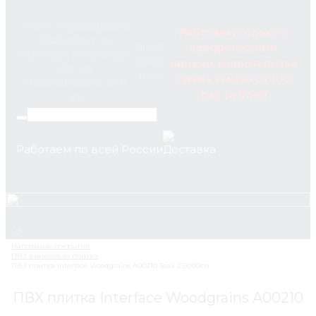
141014, МОСКОВСКАЯ
Работаем только с
ОБЛАСТЬ, Г. О.
юридическими
ПН-ПТ
МЫТИЩИ, Г. МЫТИЩИ,
09:00-
лицами, минимальная
УЛ. 3-Я
18:00
сумма заказа от 100
КРЕСТЬЯНСКАЯ, СТР.
тыс. рублей
23
Работаем по всей России
+7 (495) 795-89-46
0
ПВХ плитка Interface Woodgrains A00210