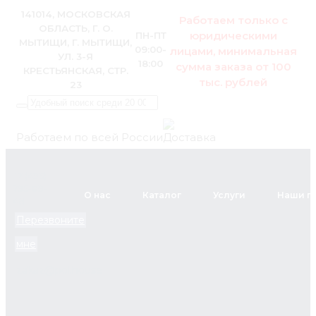
141014, МОСКОВСКАЯ
Работаем только с
ОБЛАСТЬ, Г. О.
юридическими
ПН-ПТ
МЫТИЩИ, Г. МЫТИЩИ,
09:00-
лицами, минимальная
УЛ. 3-Я
18:00
сумма заказа от 100
КРЕСТЬЯНСКАЯ, СТР.
тыс. рублей
23
Работаем по всей России
+7 (495)
795-89-
О нас
Каталог
Услуги
Наши п
46
Перезвоните
мне
zakaz@pol.house