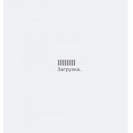
ТЕРРАСЫ И УЛИЦА
ТЕРРАСНАЯ ДОСКА ДПК
ТЕРРАСНЫЕ ПОКРЫТИЯ
ТЕРРАСНАЯ ДОСКА ИЗ ДПК
ПАЛУБНАЯ ДОСКА ИЗ ДПК
ТЕРРАСНАЯ ДОСКА ДПК
КОРИЧНЕВЫЙ
ТЕРРАСНАЯ ДОСКА ДПК АНТРАЦИТ
ТЕРРАСНАЯ ДОСКА ДПК ВЕНГЕ
КОМПЛЕКТУЮЩИЕ
EURODECK
DOUBLE
OLD STYLE
UNO
NEW
СТУПЕНИ ИЗ ДПК
HARVEX
NOVA