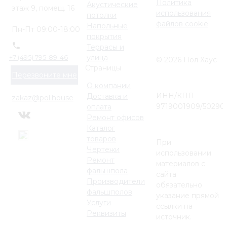
Политика
Акустические
этаж 9, помещ. 16
использования
потолки
файлов cookie
Напольные
Пн-Пт 09:00-18:00
покрытия
Террасы и
улица
+7 (495) 795-89-46
© 2026 Пол Хаус
Страницы
Перезвоните мне
О компании
ИНН/КПП
Доставка и
zakaz@pol.house
9719001909/50290
оплата
Ремонт офисов
Каталог
товаров
При
Чертежи
использовании
Ремонт
материалов с
фальшпола
сайта
Производители
обязательно
фальшполов
указание прямой
Услуги
ссылки на
Реквизиты
источник.