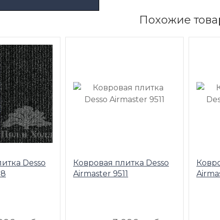
Похожие това
литка Desso
Ковровая плитка Desso
Ковро
18
Airmaster 9511
Airma