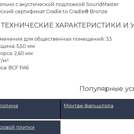
льно с акустической подложкой SoundMaster
ский сертификат Cradle to Cradle® Bronze
ТЕХНИЧЕСКИЕ ХАРАКТЕРИСТИКИ И
именения для общественных помещений: 33
щина: 5,50 мм
орса: 2,60 мм
г/м²
са: BCF PA6
Популярные ус
вролина
Монтаж фальшпола
ровой плитки