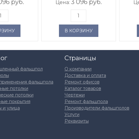
096 руб.
3 096 руб.
Цена:
Ц
РЗИНУ
В КОРЗИНУ
лог
Страницы
ленный фальшпол
О компании
полы
Доставка и оплата
применения фальшпола
Ремонт офисов
ные потолки
Каталог товаров
ческие потолки
Чертежи
ные покрытия
Ремонт фальшпола
 и улица
Производители фальшполов
Услуги
Реквизиты