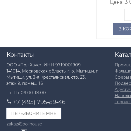
3 
Цена:
В КО
Контакты
Ката
ООО «Пол Хаус», ИНН 9719001909
Промыш
141014, Московская область, г. о. Мытищи, г.
Фальш
Мытищи, ул. 3-я Крестьянская, стр. 23,
Сферы 
этаж 9, помещ. 16
Подвес
Акусти
Пн-Пт 09:00-18:00
Наполь
+7 (495) 795-89-46
Террасы
ПЕРЕЗВОНИТЕ МНЕ
zakaz@pol.house