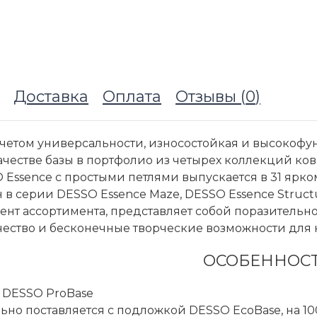
Доставка
Оплата
Отзывы (
0
)
учетом универсальности, износостойкая и высокофу
качестве базы в портфолио из четырех коллекций ко
 Essence с простыми петлями выпускается в 31 ярк
в серии DESSO Essence Maze, DESSO Essence Structu
ент ассортимента, представляет собой поразительн
чество и бесконечные творческие возможности для
ОСОБЕННОС
 DESSO ProBase
но поставляется с подложкой DESSO EcoBase, на 1