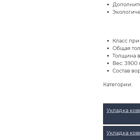
Дополните
Экологиче
Класс пр
Общая тол
Толщина в
Вес: 3900 
Состав вор
Категории:
Укладка ко
Укладка ков