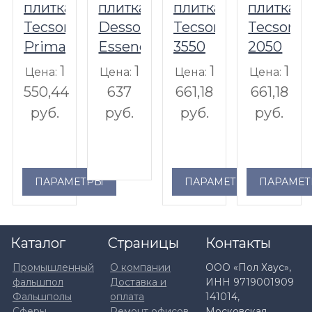
плитка
плитка
плитка
плитка
Tecsom
Desso
Tecsom
Tecsom
Prima
Essence
3550
2050
Ligne
9504
Linear
Premiu
1
1
1
1
Цена:
Цена:
Цена:
Цена:
vision
550,44
637
661,18
661,18
руб.
руб.
руб.
руб.
ПАРАМЕТРЫ
ПАРАМЕТРЫ
ПАРАМЕ
Каталог
Страницы
Контакты
Промышленный
О компании
ООО «Пол Хаус»,
фальшпол
Доставка и
ИНН 9719001909
Фальшполы
оплата
141014,
Сферы
Ремонт офисов
Московская