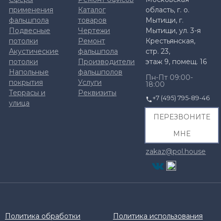
применения
Каталог
область, г. о.
фальшпола
товаров
Мытищи, г.
Подвесные
Чертежи
Мытищи, ул. 3-я
потолки
Ремонт
Крестьянская,
Акустические
фальшпола
стр. 23,
потолки
Производители
этаж 9, помещ. 16
Напольные
фальшполов
Пн-Пт 09:00-
покрытия
Услуги
18:00
Террасы и
Реквизиты
+7 (495) 795-89-46
улица
ПЕРЕЗВОНИТЕ
МНЕ
zakaz@pol.house
Политика обработки
Политика использования