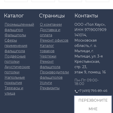
Каталог
Страницы
Контакты
Промышленный
О компании
ООО «Пол Хаус»,
фальшпол
Доставка и
ИНН 9719001909
Фальшполы
оплата
141014,
Сферы
Ремонт офисов
Московская
применения
Каталог
область, г. о.
фальшпола
товаров
Мытищи, г.
Подвесные
Чертежи
Мытищи, ул. 3-я
потолки
Ремонт
Крестьянская,
Акустические
фальшпола
стр. 23,
потолки
Производители
этаж 9, помещ. 16
Напольные
фальшполов
Пн-Пт 09:00-
покрытия
Услуги
18:00
Террасы и
Реквизиты
+7 (495) 795-89-46
улица
ПЕРЕЗВОНИТЕ
МНЕ