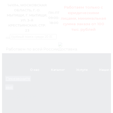
141014, МОСКОВСКАЯ
Работаем только с
ОБЛАСТЬ, Г. О.
юридическими
ПН-ПТ
МЫТИЩИ, Г. МЫТИЩИ,
09:00-
лицами, минимальная
УЛ. 3-Я
18:00
сумма заказа от 100
КРЕСТЬЯНСКАЯ, СТР.
тыс. рублей
23
Работаем по всей России
+7 (495)
795-89-
О нас
Каталог
Услуги
Наши п
46
Перезвоните
мне
zakaz@pol.house