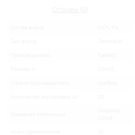
Отзывы (
0
)
Напольные покрытия
Состав ворса
100% РА
Ковровая плитка
Ковровая плитка Discovery Cloud 33890
Тип ворса
Петлевой
Производитель
Tarkett
Размер, м
0,5х0,5
Страна производитель
Сербия
Количество в упаковке, шт
20
Discovery
Название коллекции
Cloud
Класс применения
33