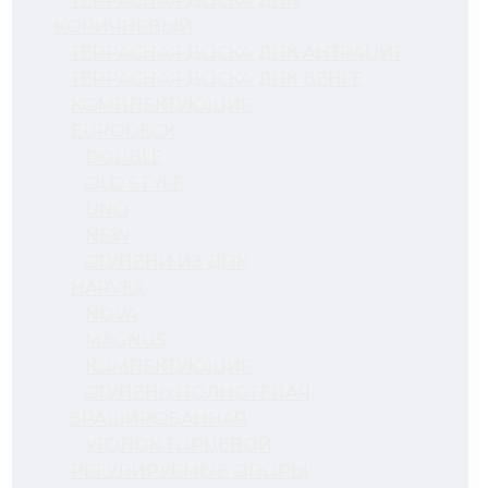
ТЕРРАСНАЯ ДОСКА ДПК
КОРИЧНЕВЫЙ
ТЕРРАСНАЯ ДОСКА ДПК АНТРАЦИТ
ТЕРРАСНАЯ ДОСКА ДПК ВЕНГЕ
КОМПЛЕКТУЮЩИЕ
EURODECK
DOUBLE
OLD STYLE
UNO
NEW
СТУПЕНИ ИЗ ДПК
HARVEX
NOVA
MAGNUS
КОМЛЕКТУЮЩИЕ
СТУПЕНЬ ПОЛНОТЕЛАЯ
БРАШИРОВАННАЯ
УГОЛОК ТОРЦЕВОЙ
РЕГУЛИРУЕМЫЕ ОПОРЫ