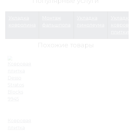
Популярные услуги
Укладка
Монтаж
Укладка
Укладк
ковролина
фальшпола
линолеума
ковров
плитки
Похожие товары
Ковровая
плитка