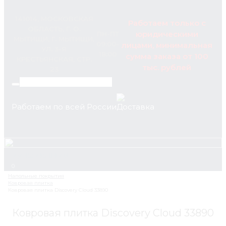
141014, МОСКОВСКАЯ
Работаем только с
ОБЛАСТЬ, Г. О.
юридическими
ПН-ПТ
МЫТИЩИ, Г. МЫТИЩИ,
09:00-
лицами, минимальная
УЛ. 3-Я
18:00
сумма заказа от 100
КРЕСТЬЯНСКАЯ, СТР.
тыс. рублей
23
Работаем по всей России
+7 (495) 795-89-46
0
Ковровая плитка Discovery Cloud 33890