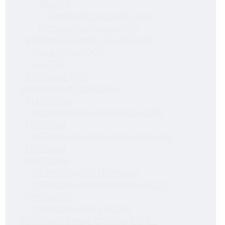
BUZON
КОМПЛЕКТУЮЩИЕ ДЛЯ
РЕГУЛИРУЕМЫХ ОПОР
КЕРАМОГРАНИТ ДЛЯ ТЕРРАС
VILLEROY&BOCH
LASTRA
СТУПЕНИ ДПК
МАРКИЗЫ И ПЕРГОЛЫ
МАРКИЗЫ
ВЫДВИЖНЫЕ МАРКИЗЫ ДЛЯ
ТЕРРАСЫ
ВЕРТИКАЛЬНЫЕ МАРКИЗЫ ДЛЯ
ТЕРРАСЫ
ПЕРГОЛЫ
ПЕРГОЛА ДЛЯ ТЕРРАСЫ
ПЕРГОЛА ИЗ АЛЮМИНИЕВОГО
ПРОФИЛЯ
ПЕРГОЛА ИЗ МЕТАЛЛА
РЕГУЛИРУЕМЫЕ ОПОРЫ LEVEL