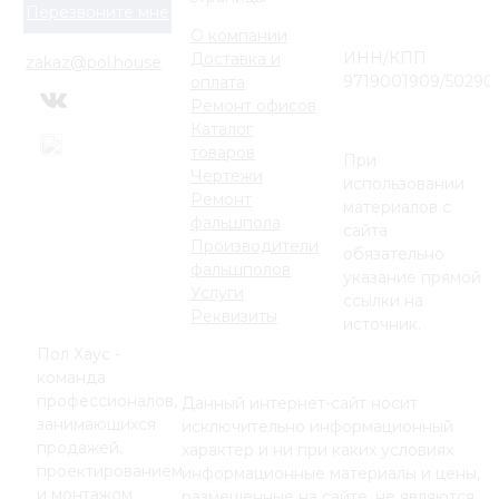
Перезвоните мне
О компании
ИНН/КПП
Доставка и
zakaz@pol.house
9719001909/50290
оплата
Ремонт офисов
Каталог
товаров
При
Чертежи
использовании
Ремонт
материалов с
фальшпола
сайта
Производители
обязательно
фальшполов
указание прямой
Услуги
ссылки на
Реквизиты
источник.
Пол Хаус -
команда
профессионалов,
Данный интернет-сайт носит
занимающихся
исключительно информационный
продажей,
характер и ни при каких условиях
проектированием
информационные материалы и цены,
и монтажом
размещенные на сайте, не являются