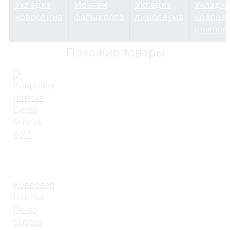
Укладка
Монтаж
Укладка
Укладк
ковролина
фальшпола
линолеума
ковров
плитки
Похожие товары
Ковровая
плитка
Desso
Stratos