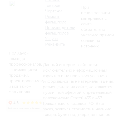
Каталог
товаров
При
Чертежи
использовании
Ремонт
материалов с
фальшпола
сайта
Производители
обязательно
фальшполов
указание прямой
Услуги
ссылки на
Реквизиты
источник.
Пол Хаус -
команда
профессионалов,
Данный интернет-сайт носит
занимающихся
исключительно информационный
продажей,
характер и ни при каких условиях
проектированием
информационные материалы и цены,
и монтажом
размещенные на сайте, не являются
фальшпола.
публичной офертой, определяемой
положениями Статей 435 и 437
Гражданского кодекса РФ. Ваш
заказ, включая стоимость и наличие
товара, будет подтвержден нашим