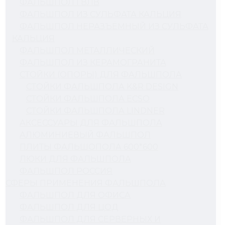
ФАЛЬШПОЛ ГВЛВ
ФАЛЬШПОЛ ИЗ СУЛЬФАТА КАЛЬЦИЯ
ФАЛЬШПОЛ НЕРАЗЪЁМНЫЙ ИЗ СУЛЬФАТА
КАЛЬЦИЯ
ФАЛЬШПОЛ МЕТАЛЛИЧЕСКИЙ
ФАЛЬШПОЛ ИЗ КЕРАМОГРАНИТА
СТОЙКИ (ОПОРЫ) ДЛЯ ФАЛЬШПОЛА
СТОЙКИ ФАЛЬШПОЛА K&R DESIGN
СТОЙКИ ФАЛЬШПОЛА ECSO
СТОЙКИ ФАЛЬШПОЛА LINDNER
АКСЕССУАРЫ ДЛЯ ФАЛЬШПОЛА
АЛЮМИНИЕВЫЙ ФАЛЬШПОЛ
ПЛИТЫ ФАЛЬШОПОЛА 600*600
ЛЮКИ ДЛЯ ФАЛЬШПОЛА
ФАЛЬШПОЛ РОССИЯ
СФЕРЫ ПРИМЕНЕНИЯ ФАЛЬШПОЛА
ФАЛЬШПОЛ ДЛЯ ОФИСА
ФАЛЬШПОЛ ДЛЯ ЦОД
ФАЛЬШПОЛ ДЛЯ СЕРВЕРНЫХ И