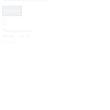
Отправить
Понедельник
09:00 — 19:00
Вторник
09:00 — 19:00
Среда
09:00 — 19:00
Четверг
09:00 — 19:00
Пятница
09:00 — 19:00
Суббота
выходной
Воскресенье
выходной