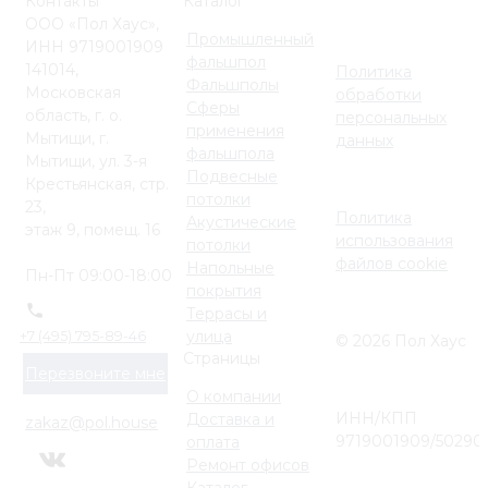
Контакты
Каталог
ООО «Пол Хаус»,
Промышленный
ИНН 9719001909
фальшпол
141014,
Политика
Фальшполы
Московская
обработки
Сферы
область, г. о.
персональных
применения
Мытищи, г.
данных
фальшпола
Мытищи, ул. 3-я
Подвесные
Крестьянская, стр.
потолки
23,
Политика
Акустические
этаж 9, помещ. 16
использования
потолки
файлов cookie
Напольные
Пн-Пт 09:00-18:00
покрытия
Террасы и
улица
+7 (495) 795-89-46
© 2026 Пол Хаус
Страницы
Перезвоните мне
О компании
ИНН/КПП
Доставка и
zakaz@pol.house
9719001909/50290
оплата
Ремонт офисов