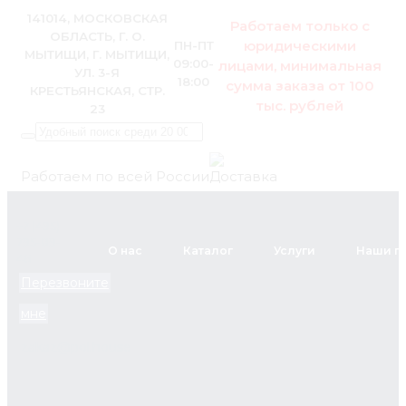
141014, МОСКОВСКАЯ
Работаем только с
ОБЛАСТЬ, Г. О.
юридическими
ПН-ПТ
МЫТИЩИ, Г. МЫТИЩИ,
09:00-
лицами, минимальная
УЛ. 3-Я
18:00
сумма заказа от 100
КРЕСТЬЯНСКАЯ, СТР.
тыс. рублей
23
Работаем по всей России
+7 (495)
795-89-
О нас
Каталог
Услуги
Наши п
46
Перезвоните
мне
zakaz@pol.house