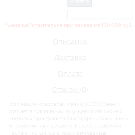
Отправить
*цена действительна при заказе от 100 000 руб.
Напольные покрытия
Ковровая плитка
Ковровая плитка Desert 9094
Описание
Доставка
Оплата
Отзывы (
0
)
Коллекция ковровой плитки DESSO Desert
создает в помещении ощущение обширных
открытых пространств благодаря органичному
многослойному дизайну. Подобно зыбучим
пескам пустыни, эта текстурированная