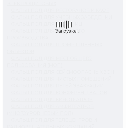
ЭЛЕКТРОЩИТОВЫХ
ФАЛЬШПОЛ ДЛЯ РЕСТОРАНОВ И КАФЕ
ФАЛЬШПОЛ ДЛЯ УЧЕБНЫХ ЗАВЕДЕНИЙ
ФАЛЬШПОЛ ДЛЯ ГОСТИНИЦ
ФАЛЬШПОЛ ДЛЯ ПИЩЕВОГО
ПРОИЗВОДСТВА
ФАЛЬШПОЛ ДЛЯ ПРОМЫШЛЕННЫХ
ОБЪЕКТОВ
ФАЛЬШПОЛ ДЛЯ МЕСТ ОБЩЕГО
ПОЛЬЗОВАНИЯ (МОП)
ФАЛЬШПОЛ ДЛЯ СЕЙСМООПАСНЫХ ЗОН
ФАЛЬШПОЛ ДЛЯ ЧИСТЫХ ПОМЕЩЕНИЙ
ФАЛЬШПОЛ ДЛЯ ПУТЕЙ ЭВАКУАЦИИ
ФАЛЬШПОЛ ДЛЯ КОНФЕРЕНЦ-ЗАЛОВ
ФАЛЬШПОЛ ДЛЯ КИНОТЕАТРОВ
ФАЛЬШПОЛ ДЛЯ АМФИТЕАТРОВ
(МНОГОУРОВНЕВЫЙ ПОЛ)
ФАЛЬШПОЛ ДЛЯ ТЕЛЕЦЕНТРОВ И
РАДИОВЕЩАТЕЛЬНЫХ КОМПАНИЙ