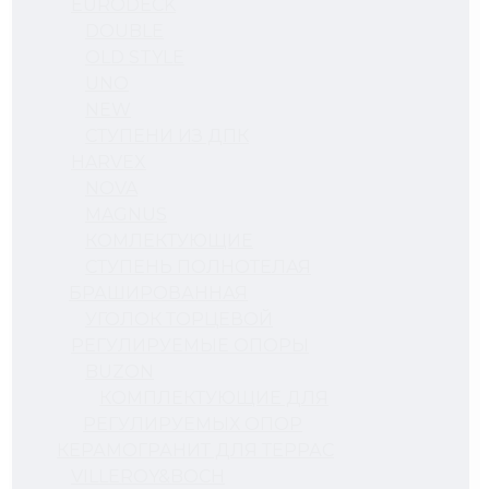
EURODECK
DOUBLE
OLD STYLE
UNO
NEW
СТУПЕНИ ИЗ ДПК
HARVEX
NOVA
MAGNUS
КОМЛЕКТУЮЩИЕ
СТУПЕНЬ ПОЛНОТЕЛАЯ
БРАШИРОВАННАЯ
УГОЛОК ТОРЦЕВОЙ
РЕГУЛИРУЕМЫЕ ОПОРЫ
BUZON
КОМПЛЕКТУЮЩИЕ ДЛЯ
РЕГУЛИРУЕМЫХ ОПОР
КЕРАМОГРАНИТ ДЛЯ ТЕРРАС
VILLEROY&BOCH