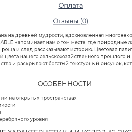
Оплата
Отзывы (
0
)
ана на древней мудрости, вдохновленная многов
BLE напоминает нам о том месте, где природные л
 роща и след рассказывают историю. Цветовая палит
ый цвета нашего сельскохозяйственного прошлого и
тва и раскрывают богатый текстурный рисунок, ко
ОСОБЕННОСТИ
ии на открытых пространствах
йкости
e
серебряного уровня