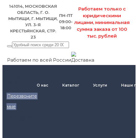
141014, МОСКОВСКАЯ
Работаем только с
ОБЛАСТЬ, Г. О.
юридическими
ПН-ПТ
МЫТИЩИ, Г. МЫТИЩИ,
09:00-
лицами, минимальная
УЛ. 3-Я
18:00
сумма заказа от 100
КРЕСТЬЯНСКАЯ, СТР.
тыс. рублей
23
Работаем по всей России
+7 (495)
795-89-
О нас
Каталог
Услуги
Наши п
46
Перезвоните
мне
zakaz@pol.house