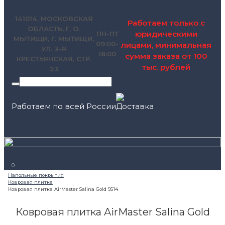
141014, МОСКОВСКАЯ
Работаем только с
ОБЛАСТЬ, Г. О.
юридическими
ПН-ПТ
МЫТИЩИ, Г. МЫТИЩИ,
09:00-
лицами, минимальная
УЛ. 3-Я
18:00
сумма заказа от 100
КРЕСТЬЯНСКАЯ, СТР.
тыс. рублей
23
Работаем по всей России
+7 (495) 795-89-46
0
Ковровая плитка AirMaster Salina Gold