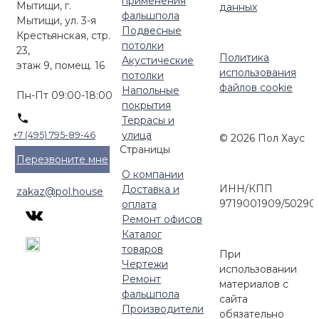
применения
Мытищи, г.
данных
фальшпола
Мытищи, ул. 3-я
Подвесные
Крестьянская, стр.
потолки
23,
Политика
Акустические
этаж 9, помещ. 16
использования
потолки
файлов cookie
Напольные
Пн-Пт 09:00-18:00
покрытия
Террасы и
улица
+7 (495) 795-89-46
© 2026 Пол Хаус
Страницы
Перезвоните мне
О компании
ИНН/КПП
Доставка и
zakaz@pol.house
9719001909/50290
оплата
Ремонт офисов
Каталог
товаров
При
Чертежи
использовании
Ремонт
материалов с
фальшпола
сайта
Производители
обязательно