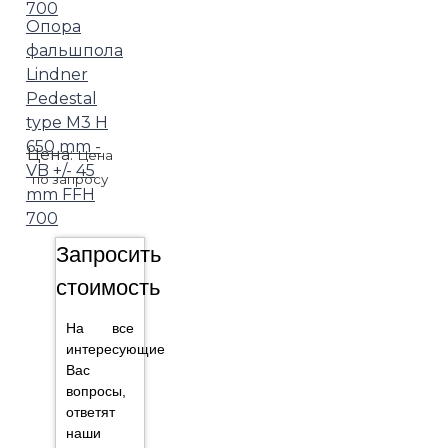
Опора
фальшпола
Lindner
Pedestal
type M3 H
650 mm -
Цена:
Цена
VB +/- 45
по запросу
mm FFH
700
Запросить
стоимость
На все
интересующие
Вас
вопросы,
ответят
наши