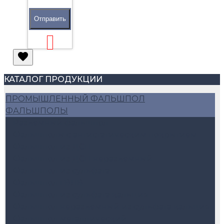
Отправить
КАТАЛОГ ПРОДУКЦИИ
ПРОМЫШЛЕННЫЙ ФАЛЬШПОЛ
ФАЛЬШПОЛЫ
Разъемный фальшпол
Фальшполы с антистатическим покрытием
Фальшпол из ДСП
Фальшпол из ДСП неразъёмный
Фальшпол из сульфата
Фальшпол ГВЛВ
Фальшпол из сульфата кальция
Фальшпол неразъёмный из сульфата кальция
Фальшпол металлический