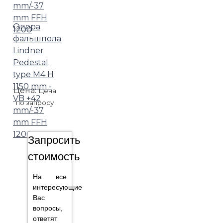
Опора
фальшпола
Lindner
Pedestal
type M4 H
1150 mm -
Цена:
Цена
VB +42
по запросу
mm/-37
mm FFH
1200
Запросить
стоимость
На все
интересующие
Вас
вопросы,
ответят