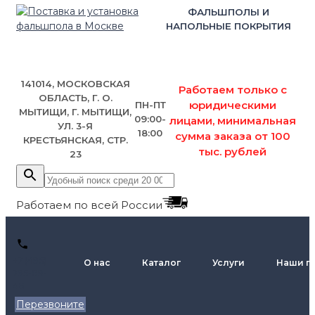
ФАЛЬШПОЛЫ И
НАПОЛЬНЫЕ ПОКРЫТИЯ
141014, МОСКОВСКАЯ
Работаем только с
ОБЛАСТЬ, Г. О.
юридическими
ПН-ПТ
МЫТИЩИ, Г. МЫТИЩИ,
09:00-
лицами, минимальная
УЛ. 3-Я
18:00
сумма заказа от 100
КРЕСТЬЯНСКАЯ, СТР.
тыс. рублей
23
Работаем по всей России
+7 (495)
О нас
Каталог
Услуги
Наши п
795-89-
46
Перезвоните