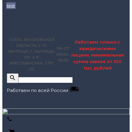
мне
zakaz@pol.house
141014, МОСКОВСКАЯ
Работаем только с
ОБЛАСТЬ, Г. О.
юридическими
ПН-ПТ
МЫТИЩИ, Г. МЫТИЩИ,
09:00-
лицами, минимальная
УЛ. 3-Я
18:00
сумма заказа от 100
КРЕСТЬЯНСКАЯ, СТР.
тыс. рублей
23
Работаем по всей России
+7 (495) 795-89-46