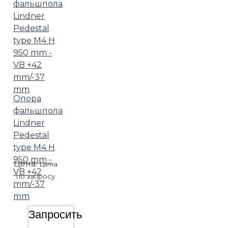
Опора
фальшпола
Lindner
Pedestal
type M4 H
950 mm -
Цена:
Цена
VB +42
по запросу
mm/-37
mm
Запросить