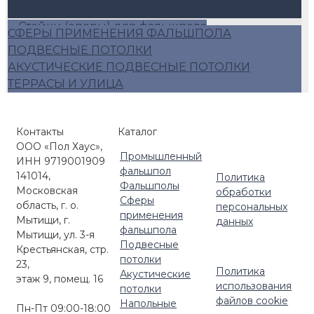
Фальшпол из керамогранита
Стойки (опоры) для фальшпола
СФЕРЫ ПРИМЕНЕНИЯ ФАЛЬШПОЛА
Стойки фальшпола K&R Design
ПОДВЕСНЫЕ ПОТОЛКИ
Стойки фальшпола ECSO
АКУСТИЧЕСКИЕ ПОДВЕСНЫЕ ПОТОЛКИ
Стойки фальшпола Lindner
ТЕРРАСЫ И УЛИЦА
Аксессуары для фальшпола
Алюминиевый фальшпол
Плиты фальшопола 600*600
Контакты
Каталог
Люки для фальшпола
ООО «Пол Хаус»,
Промышленный
Фальшпол Россия
ИНН 9719001909
фальшпол
141014,
Политика
Фальшполы
Московская
обработки
Сферы
область, г. о.
персональных
применения
Мытищи, г.
данных
фальшпола
Мытищи, ул. 3-я
Подвесные
Крестьянская, стр.
потолки
23,
Политика
Акустические
этаж 9, помещ. 16
использования
потолки
файлов cookie
Напольные
Пн-Пт 09:00-18:00