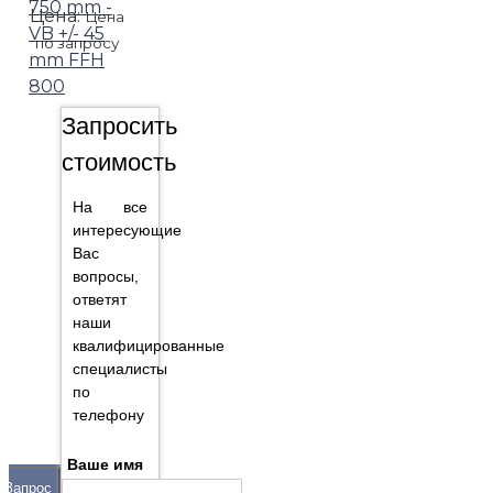
750 mm -
Цена:
Цена
VB +/- 45
по запросу
mm FFH
800
Запросить
стоимость
На все
интересующие
Вас
вопросы,
ответят
наши
квалифицированные
специалисты
по
телефону
Ваше имя
Запрос