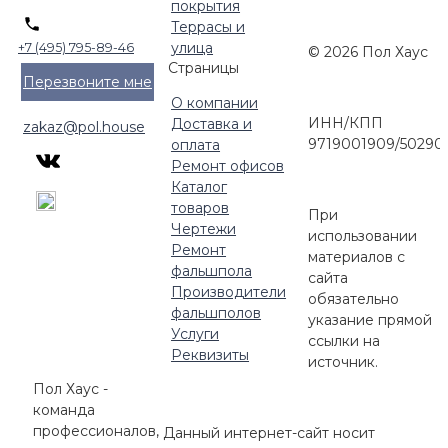
покрытия
Террасы и
улица
+7 (495) 795-89-46
© 2026 Пол Хаус
Страницы
Перезвоните мне
О компании
ИНН/КПП
Доставка и
zakaz@pol.house
9719001909/50290
оплата
Ремонт офисов
Каталог
товаров
При
Чертежи
использовании
Ремонт
материалов с
фальшпола
сайта
Производители
обязательно
фальшполов
указание прямой
Услуги
ссылки на
Реквизиты
источник.
Пол Хаус -
команда
профессионалов,
Данный интернет-сайт носит