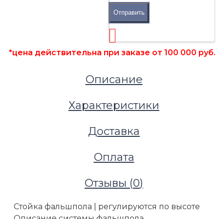
Отправить
Фальшполы
Стойки (опоры) для фальшпола
*цена действительна при заказе от 100 000 руб.
Стойки фальшпола K&R Design
Стойка усиленная K&R Design М20 H870-930
Описание
Характеристики
Доставка
Оплата
Отзывы (
0
)
Стойка фальшпола | регулируются по высоте
Описание системы фальшпола