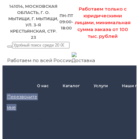
141014, МОСКОВСКАЯ
Работаем только с
ОБЛАСТЬ, Г. О.
юридическими
ПН-ПТ
МЫТИЩИ, Г. МЫТИЩИ,
09:00-
лицами, минимальная
УЛ. 3-Я
18:00
сумма заказа от 100
КРЕСТЬЯНСКАЯ, СТР.
тыс. рублей
23
Работаем по всей России
+7 (495)
795-89-
О нас
Каталог
Услуги
Наши п
46
Перезвоните
мне
zakaz@pol.house