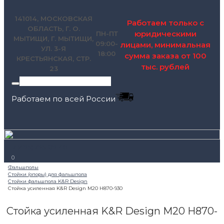
141014, МОСКОВСКАЯ
Работаем только с
ОБЛАСТЬ, Г. О.
юридическими
ПН-ПТ
МЫТИЩИ, Г. МЫТИЩИ,
09:00-
лицами, минимальная
УЛ. 3-Я
18:00
сумма заказа от 100
КРЕСТЬЯНСКАЯ, СТР.
тыс. рублей
23
Работаем по всей России
+7 (495) 795-89-46
0
Стойка усиленная K&R Design М20 H870-