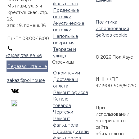
данных
фальшпола
Мытищи, ул. 3-я
Подвесные
Крестьянская, стр.
потолки
23,
Политика
Акустические
этаж 9, помещ. 16
использования
потолки
файлов cookie
Напольные
Пн-Пт 09:00-18:00
покрытия
Террасы и
улица
+7 (495) 795-89-46
© 2026 Пол Хаус
Страницы
Перезвоните мне
О компании
ИНН/КПП
Доставка и
zakaz@pol.house
9719001909/50290
оплата
Ремонт офисов
Каталог
товаров
При
Чертежи
использовании
Ремонт
материалов с
фальшпола
сайта
Производители
обязательно
фальшполов