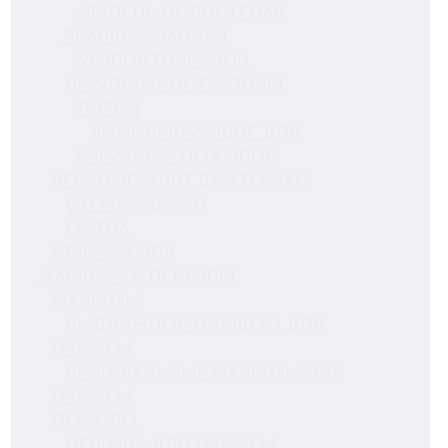
СТУПЕНЬ ПОЛНОТЕЛАЯ
БРАШИРОВАННАЯ
УГОЛОК ТОРЦЕВОЙ
РЕГУЛИРУЕМЫЕ ОПОРЫ
BUZON
КОМПЛЕКТУЮЩИЕ ДЛЯ
РЕГУЛИРУЕМЫХ ОПОР
КЕРАМОГРАНИТ ДЛЯ ТЕРРАС
VILLEROY&BOCH
LASTRA
СТУПЕНИ ДПК
МАРКИЗЫ И ПЕРГОЛЫ
МАРКИЗЫ
ВЫДВИЖНЫЕ МАРКИЗЫ ДЛЯ
ТЕРРАСЫ
ВЕРТИКАЛЬНЫЕ МАРКИЗЫ ДЛЯ
ТЕРРАСЫ
ПЕРГОЛЫ
ПЕРГОЛА ДЛЯ ТЕРРАСЫ