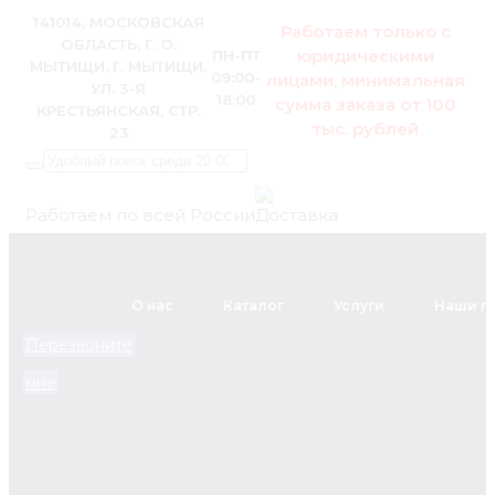
141014, МОСКОВСКАЯ
Работаем только с
ОБЛАСТЬ, Г. О.
юридическими
ПН-ПТ
МЫТИЩИ, Г. МЫТИЩИ,
09:00-
лицами, минимальная
УЛ. 3-Я
18:00
сумма заказа от 100
КРЕСТЬЯНСКАЯ, СТР.
тыс. рублей
23
Работаем по всей России
+7 (495)
795-89-
О нас
Каталог
Услуги
Наши п
46
Перезвоните
мне
zakaz@pol.house