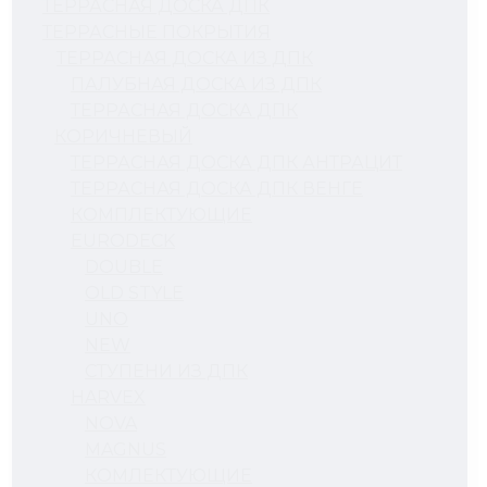
ТЕРРАСНАЯ ДОСКА ДПК
ТЕРРАСНЫЕ ПОКРЫТИЯ
ТЕРРАСНАЯ ДОСКА ИЗ ДПК
ПАЛУБНАЯ ДОСКА ИЗ ДПК
ТЕРРАСНАЯ ДОСКА ДПК
КОРИЧНЕВЫЙ
ТЕРРАСНАЯ ДОСКА ДПК АНТРАЦИТ
ТЕРРАСНАЯ ДОСКА ДПК ВЕНГЕ
КОМПЛЕКТУЮЩИЕ
EURODECK
DOUBLE
OLD STYLE
UNO
NEW
СТУПЕНИ ИЗ ДПК
HARVEX
NOVA
MAGNUS
КОМЛЕКТУЮЩИЕ