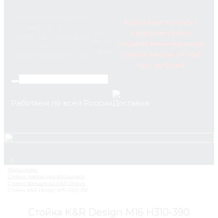
141014, МОСКОВСКАЯ
Работаем только с
ОБЛАСТЬ, Г. О.
юридическими
ПН-ПТ
МЫТИЩИ, Г. МЫТИЩИ,
09:00-
лицами, минимальная
УЛ. 3-Я
18:00
сумма заказа от 100
КРЕСТЬЯНСКАЯ, СТР.
тыс. рублей
23
Работаем по всей России
+7 (495) 795-89-46
0
Стойка K&R Design М16 H310-390