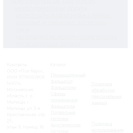
КОМПЛЕКТУЮЩИЕ ДЛЯ УЛИЦЫ
НЕРЕГУЛИРУЕМЫЕ ОПОРЫ
АКСЕССУАРЫ ДЛЯ МОНТАЖА ТЕРРАС
УГЛОВЫЕ И ТОРЦЕВЫЕ ЭЛЕМЕНТЫ
ЛАГИ
НЕГОРЮЧИЕ МЕТАЛЛИЧЕСКИЕ ОПОРЫ
РЕГУЛИРУЕМЫЕ ОПОРЫ
Контакты
Каталог
ООО «Пол Хаус»,
Промышленный
ИНН 9719001909
фальшпол
141014,
Политика
Фальшполы
Московская
обработки
Сферы
область, г. о.
персональных
применения
Мытищи, г.
данных
фальшпола
Мытищи, ул. 3-я
Подвесные
Крестьянская, стр.
потолки
23,
Политика
Акустические
этаж 9, помещ. 16
использования
потолки