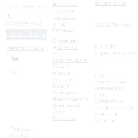
файлов cookie
Напольные
Пн-Пт 09:00-18:00
покрытия
Террасы и
улица
+7 (495) 795-89-46
© 2026 Пол Хаус
Страницы
Перезвоните мне
О компании
ИНН/КПП
Доставка и
zakaz@pol.house
9719001909/50290
оплата
Ремонт офисов
Каталог
товаров
При
Чертежи
использовании
Ремонт
материалов с
фальшпола
сайта
Производители
обязательно
фальшполов
указание прямой
Услуги
ссылки на
Реквизиты
источник.
Пол Хаус -
команда