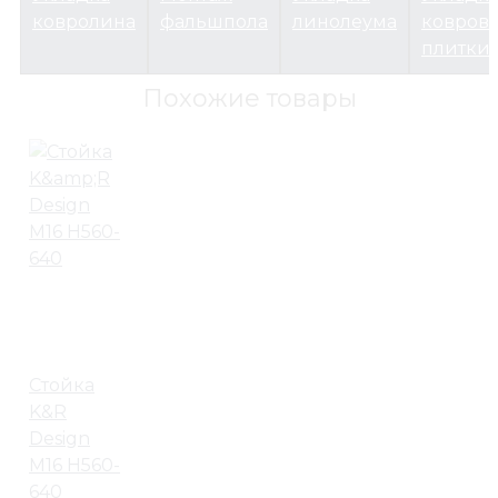
ковролина
фальшпола
линолеума
ковров
плитки
Похожие товары
Стойка
K&R
Design
М16 H560-
640