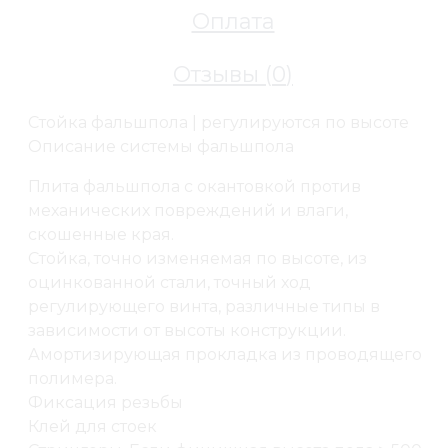
Оплата
Отзывы (
0
)
Фальшполы
Стойки (опоры) для фальшпола
Стойка фальшпола | регулируются по высоте
Стойки фальшпола K&R Design
Описание системы фальшпола
Стойка K&R Design М16 H310-390
Плита фальшпола с окантовкой против
механических повреждений и влаги,
скошенные края.
Стойка, точно изменяемая по высоте, из
оцинкованной стали, точный ход
регулирующего винта, различные типы в
зависимости от высоты конструкции.
Амортизирующая прокладка из проводящего
полимера.
Фиксация резьбы
Клей для стоек