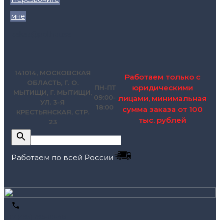
мне
zakaz@pol.house
141014, МОСКОВСКАЯ
Работаем только с
ОБЛАСТЬ, Г. О.
юридическими
ПН-ПТ
МЫТИЩИ, Г. МЫТИЩИ,
09:00-
лицами, минимальная
УЛ. 3-Я
18:00
сумма заказа от 100
КРЕСТЬЯНСКАЯ, СТР.
тыс. рублей
23
Работаем по всей России
+7 (495) 795-89-46