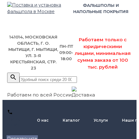
ФАЛЬШПОЛЫ И
НАПОЛЬНЫЕ ПОКРЫТИЯ
141014, МОСКОВСКАЯ
Работаем только с
ОБЛАСТЬ, Г. О.
юридическими
ПН-ПТ
МЫТИЩИ, Г. МЫТИЩИ,
09:00-
лицами, минимальная
УЛ. 3-Я
18:00
сумма заказа от 100
КРЕСТЬЯНСКАЯ, СТР.
тыс. рублей
23
Работаем по всей России
+7 (495)
О нас
Каталог
Услуги
Наши п
795-89-
46
Перезвоните