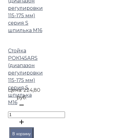
Стойка
РОК145АRS
(диапазон
регулировки
115-175 мм)
серия S
Цена:
224,80
шпилька
руб.
М16
В корзину