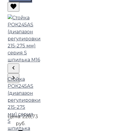
Стойка
РОК245АS
(диапазон
регулировки
215-275
мм) серия
Цена:
228,73
S
руб.
шпилька