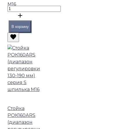
М16
В корзину
Стойка
РОК160АRS
(диапазон