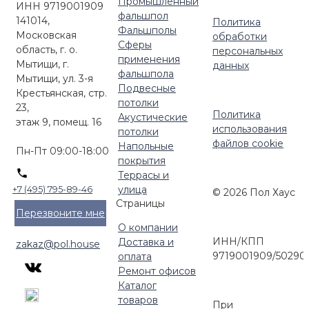
Промышленный
Фальшпол Россия
ИНН 9719001909
фальшпол
141014,
Политика
Фальшполы
Московская
обработки
Сферы
область, г. о.
персональных
применения
Мытищи, г.
данных
фальшпола
Мытищи, ул. 3-я
Подвесные
Крестьянская, стр.
потолки
23,
Политика
Акустические
этаж 9, помещ. 16
использования
потолки
файлов cookie
Напольные
Пн-Пт 09:00-18:00
покрытия
Террасы и
улица
+7 (495) 795-89-46
© 2026 Пол Хаус
Страницы
Перезвоните мне
О компании
ИНН/КПП
Доставка и
zakaz@pol.house
9719001909/50290
оплата
Ремонт офисов
Каталог
товаров
При