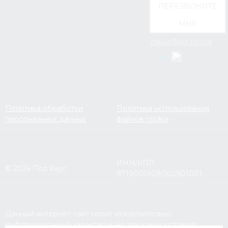
ПЕРЕЗВОНИТЕ
МНЕ
zakaz@pol.house
Политика обработки
Политика использования
персональных данных
файлов cookie
ИНН/КПП
© 2026 Пол Хаус
9719001909/502901001
Данный интернет-сайт носит исключительно
информационный характер и ни при каких условиях