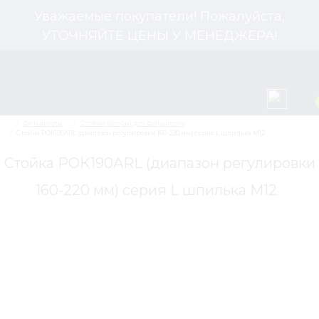
Уважаемые покупатели! Пожалуйста,
УТОЧНЯЙТЕ ЦЕНЫ У МЕНЕДЖЕРА!
Стойка РОК190ARL (диапазон регулировки
160-220 мм) серия L шпилька М12
Фальшполы
Стойки (опоры) для фальшпола
Стойка РОК190ARL (диапазон регулировки 160-220 мм)