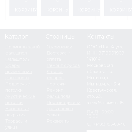
шпилька
шпилька
М16
М16
КОРЗИНУ
КОРЗИНУ
КОРЗИНУ
КОРЗИН
М12
М12
Каталог
Страницы
Контакты
Промышленный
О компании
ООО «Пол Хаус»,
фальшпол
Доставка и
ИНН 9719001909
Фальшполы
оплата
141014,
Сферы
Ремонт офисов
Московская
применения
Каталог
область, г. о.
фальшпола
товаров
Мытищи, г.
Подвесные
Чертежи
Мытищи, ул. 3-я
потолки
Ремонт
Крестьянская,
Акустические
фальшпола
стр. 23,
потолки
Производители
этаж 9, помещ. 16
Напольные
фальшполов
Пн-Пт 09:00-
покрытия
Услуги
18:00
Террасы и
Реквизиты
+7 (495) 795-89-46
улица