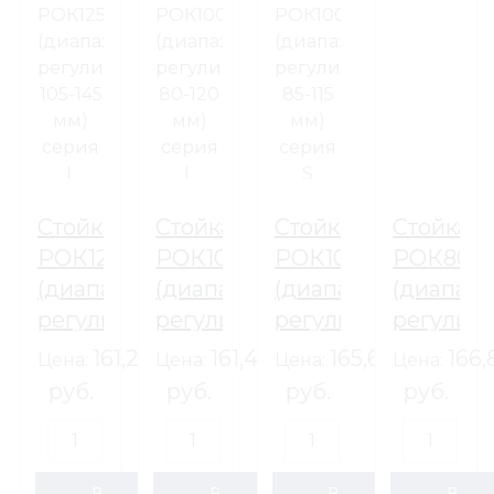
Стойка
Стойка
Стойка
Стойка
РОК125AL
РОК100ARL
РОК100АS
РОК80А
(диапазон
(диапазон
(диапазон
(диапазо
регулировки
регулировки
регулировки
регулир
105-
80-
85-115
66-94
161,29
161,42
165,60
166,
Цена:
Цена:
Цена:
Цена:
145
120
мм)
мм)
руб.
руб.
руб.
руб.
мм)
мм)
серия
серия
серия
серия
S
S
L
L
шпилька
шпилька
В
В
В
В