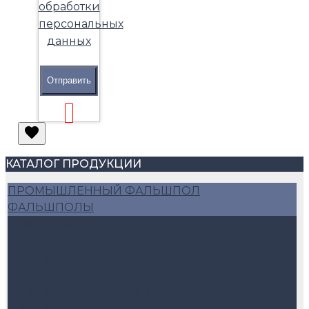
обработки
персональных
данных
Отправить
КАТАЛОГ ПРОДУКЦИИ
ПРОМЫШЛЕННЫЙ ФАЛЬШПОЛ
ФАЛЬШПОЛЫ
Разъемный фальшпол
Фальшполы с антистатическим покрытием
Фальшпол из ДСП
Фальшпол из ДСП неразъёмный
Фальшпол из сульфата
Фальшпол ГВЛВ