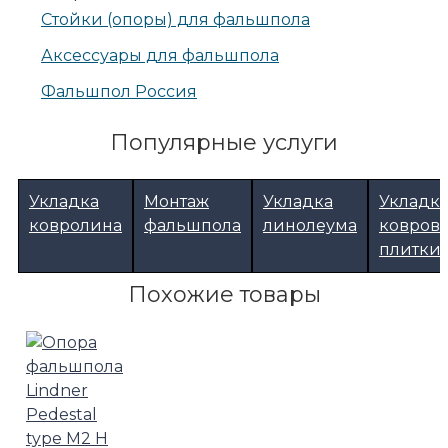
Стойки (опоры) для фальшпола
Аксессуары для фальшпола
Фальшпол Россия
Популярные услуги
Укладка
Монтаж
Укладка
Укладк
ковролина
фальшпола
линолеума
ковров
плитки
Похожие товары