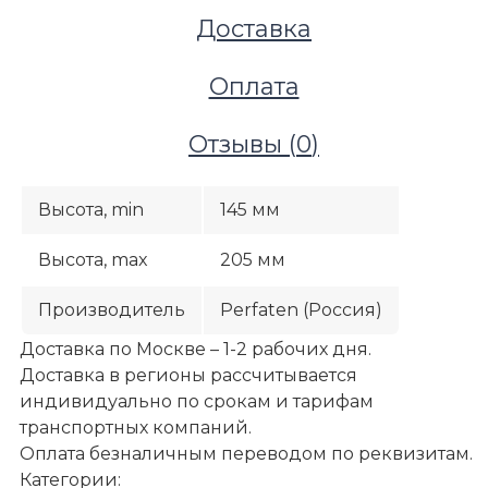
Доставка
Оплата
Отзывы (
0
)
Высота, min
145 мм
Высота, max
205 мм
Производитель
Perfaten (Россия)
Доставка по Москве – 1-2 рабочих дня.
Доставка в регионы рассчитывается
Фальшполы
индивидуально по срокам и тарифам
Стойки (опоры) для фальшпола
транспортных компаний.
Стойка РОК175АRS (диапазон регулировки 145-205
Оплата безналичным переводом по реквизитам.
Категории: