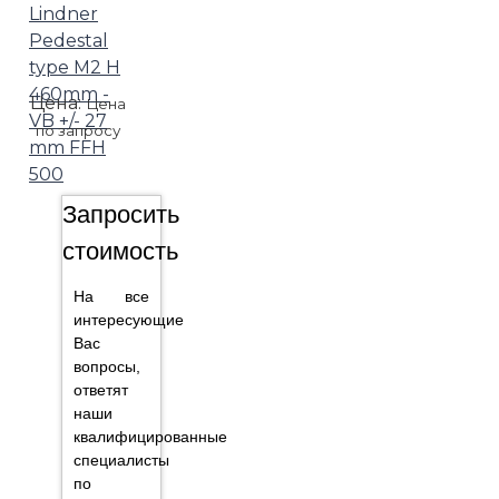
Lindner
Pedestal
type M2 H
460mm -
Цена:
Цена
VB +/- 27
по запросу
mm FFH
500
Запросить
стоимость
На все
интересующие
Вас
вопросы,
ответят
наши
квалифицированные
специалисты
по