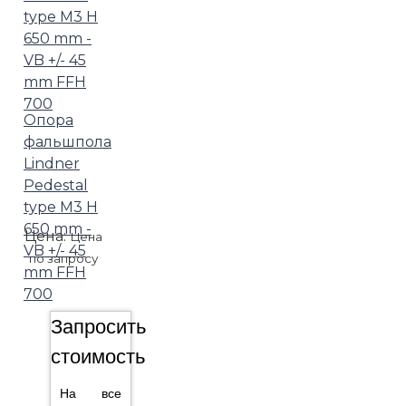
Опора
фальшпола
Lindner
Pedestal
type M3 H
650 mm -
Цена:
Цена
VB +/- 45
по запросу
mm FFH
700
Запросить
стоимость
На все