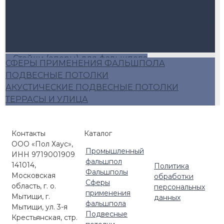
Фальшпол из сульфата кальция
Фальшпол неразъёмный из сульфата кальция
Фальшпол металлический
Фальшпол из керамогранита
Стойки (опоры) для фальшпола
СФЕРЫ ПРИМЕНЕНИЯ ФАЛЬШПОЛА
Стойки фальшпола K&R Design
ПОДВЕСНЫЕ ПОТОЛКИ
Стойки фальшпола ECSO
АКУСТИЧЕСКИЕ ПОДВЕСНЫЕ ПОТОЛКИ
Стойки фальшпола Lindner
ТЕРРАСЫ И УЛИЦА
Аксессуары для фальшпола
Алюминиевый фальшпол
Плиты фальшопола 600*600
Контакты
Каталог
Люки для фальшпола
ООО «Пол Хаус»,
Промышленный
Фальшпол Россия
ИНН 9719001909
фальшпол
141014,
Политика
Фальшполы
Московская
обработки
Сферы
область, г. о.
персональных
применения
Мытищи, г.
данных
фальшпола
Мытищи, ул. 3-я
Подвесные
Крестьянская, стр.