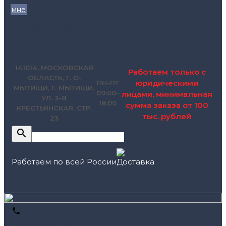
мне
zakaz@pol.house
141014, МОСКОВСКАЯ
Работаем только с
ОБЛАСТЬ, Г. О.
юридическими
ПН-ПТ
МЫТИЩИ, Г. МЫТИЩИ,
09:00-
лицами, минимальная
УЛ. 3-Я
18:00
сумма заказа от 100
КРЕСТЬЯНСКАЯ, СТР.
тыс. рублей
23
Работаем по всей России
+7 (495) 795-89-46