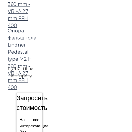
Опора
фальшпола
Lindner
Pedestal
type M2 H
360 mm -
Цена:
Цена
VB +/- 27
по запросу
mm FFH
400
Запросить
стоимость
На все
интересующие