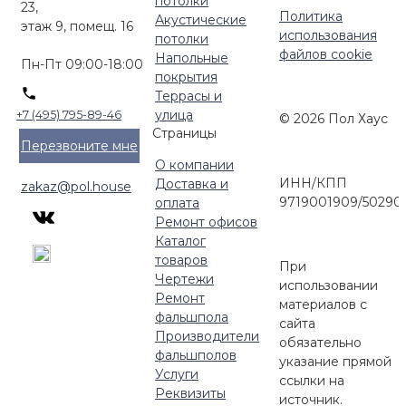
потолки
23,
Политика
Акустические
этаж 9, помещ. 16
использования
потолки
файлов cookie
Напольные
Пн-Пт 09:00-18:00
покрытия
Террасы и
улица
+7 (495) 795-89-46
© 2026 Пол Хаус
Страницы
Перезвоните мне
О компании
ИНН/КПП
Доставка и
zakaz@pol.house
9719001909/50290
оплата
Ремонт офисов
Каталог
товаров
При
Чертежи
использовании
Ремонт
материалов с
фальшпола
сайта
Производители
обязательно
фальшполов
указание прямой
Услуги
ссылки на
Реквизиты
источник.