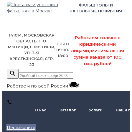
ФАЛЬШПОЛЫ И
НАПОЛЬНЫЕ ПОКРЫТИЯ
141014, МОСКОВСКАЯ
Работаем только с
ОБЛАСТЬ, Г. О.
юридическими
ПН-ПТ
МЫТИЩИ, Г. МЫТИЩИ,
09:00-
лицами, минимальная
УЛ. 3-Я
18:00
сумма заказа от 100
КРЕСТЬЯНСКАЯ, СТР.
тыс. рублей
23
Работаем по всей России
+7 (495)
О нас
Каталог
Услуги
Наши п
795-89-
46
Перезвоните