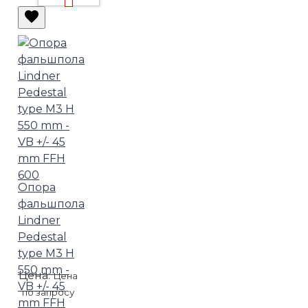
Опора
фальшпола
Lindner
Pedestal
type M3 H
550 mm -
Цена:
Цена
VB +/- 45
по запросу
mm FFH