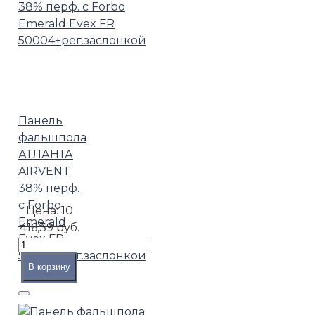
Панель
фальшпола
АТЛАНТА
AIRVENT
38% перф.
с Forbo
Цена:
10
Emerald
416,39 руб.
Evex FR
50004+рег.заслонкой
В корзину