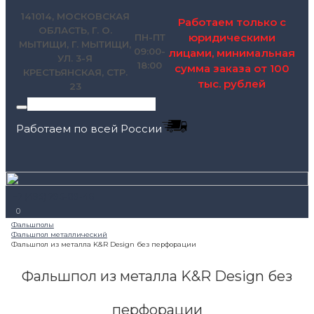
141014, МОСКОВСКАЯ
Работаем только с
ОБЛАСТЬ, Г. О.
юридическими
ПН-ПТ
МЫТИЩИ, Г. МЫТИЩИ,
09:00-
лицами, минимальная
УЛ. 3-Я
18:00
сумма заказа от 100
КРЕСТЬЯНСКАЯ, СТР.
тыс. рублей
23
Работаем по всей России
+7 (495) 795-89-46
0
Фальшпол из металла K&R Design без
перфорации