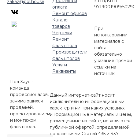
ИНН/КПП
Доставка и
zakaz@pol.house
9719001909/50290
оплата
Ремонт офисов
Каталог
товаров
При
Чертежи
использовании
Ремонт
материалов с
фальшпола
сайта
Производители
обязательно
фальшполов
указание прямой
Услуги
ссылки на
Реквизиты
источник.
Пол Хаус -
команда
профессионалов,
Данный интернет-сайт носит
занимающихся
исключительно информационный
продажей,
характер и ни при каких условиях
проектированием
информационные материалы и цены,
и монтажом
размещенные на сайте, не являются
фальшпола.
публичной офертой, определяемой
положениями Статей 435 и 437