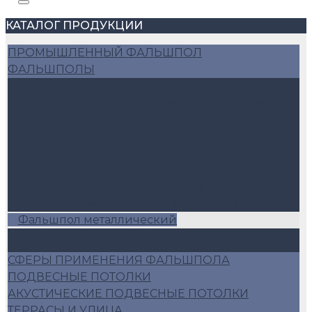
КАТАЛОГ ПРОДУКЦИИ
ПРОМЫШЛЕННЫЙ ФАЛЬШПОЛ
ФАЛЬШПОЛЫ
Разъемный фальшпол
Фальшполы с антистатическим покрытием
Фальшпол из ДСП
Фальшпол из ДСП неразъёмный
Фальшпол из сульфата
Фальшпол ГВЛВ
Фальшпол из сульфата кальция
Фальшпол неразъёмный из сульфата кальция
Фальшпол металлический
Фальшпол из керамогранита
Стойки (опоры) для фальшпола
СФЕРЫ ПРИМЕНЕНИЯ ФАЛЬШПОЛА
Аксессуары для фальшпола
ПОДВЕСНЫЕ ПОТОЛКИ
Алюминиевый фальшпол
АКУСТИЧЕСКИЕ ПОДВЕСНЫЕ ПОТОЛКИ
Плиты фальшопола 600*600
ТЕРРАСЫ И УЛИЦА