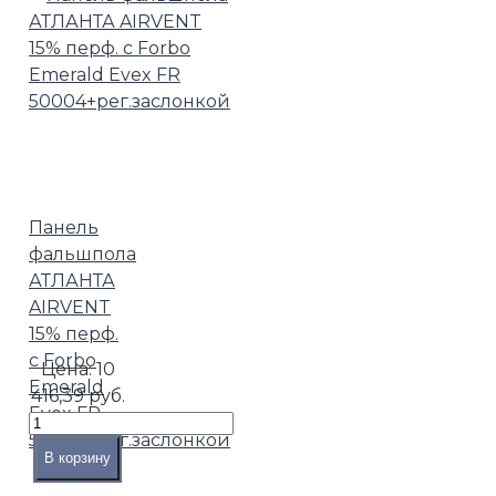
Панель
фальшпола
АТЛАНТА
AIRVENT
15% перф.
с Forbo
Цена:
10
Emerald
416,39 руб.
Evex FR
50004+рег.заслонкой
В корзину