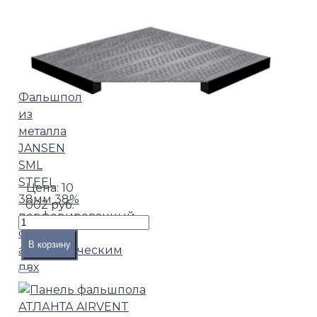
Фальшпол
из
металла
JANSEN
SML
STEEL
Цена:
10
38мм 38%
002 руб.
перфорированный
с
В корзину
антистатическим
пвх