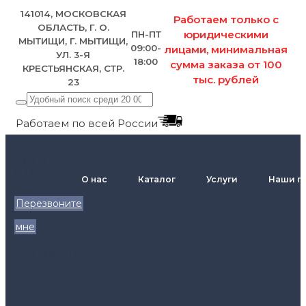
141014, МОСКОВСКАЯ
Работаем только с
ОБЛАСТЬ, Г. О.
юридическими
ПН-ПТ
МЫТИЩИ, Г. МЫТИЩИ,
09:00-
лицами, минимальная
УЛ. 3-Я
18:00
сумма заказа от 100
КРЕСТЬЯНСКАЯ, СТР.
тыс. рублей
23
Работаем по всей России
+7 (495)
795-89-
О нас
Каталог
Услуги
Наши п
46
Перезвоните
мне
zakaz@pol.house