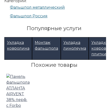
Категории:
Фальшпол металлический
Фальшпол Россия
Популярные услуги
Укладка
Монтаж
Укладка
Укладк
ковролина
фальшпола
линолеума
ковров
плитки
Похожие товары