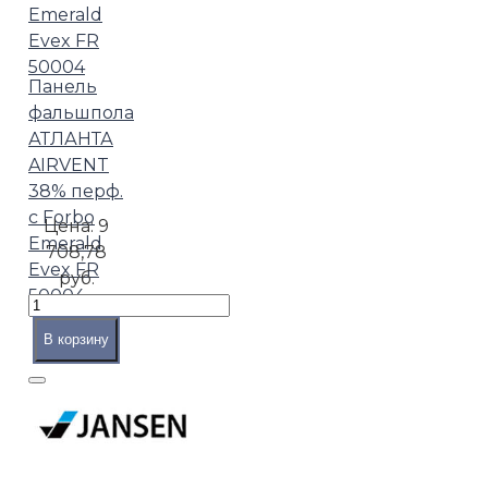
Панель
фальшпола
АТЛАНТА
AIRVENT
38% перф.
с Forbo
Цена:
9
Emerald
708,78
Evex FR
руб.
50004
В корзину