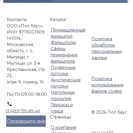
Люки для фальшпола
Фальшпол Россия
Контакты
Каталог
ООО «Пол Хаус»,
Промышленный
ИНН 9719001909
фальшпол
141014,
Политика
Фальшполы
Московская
обработки
Сферы
область, г. о.
персональных
применения
Мытищи, г.
данных
фальшпола
Мытищи, ул. 3-я
Подвесные
Крестьянская, стр.
потолки
23,
Политика
Акустические
этаж 9, помещ. 16
использования
потолки
файлов cookie
Напольные
Пн-Пт 09:00-18:00
покрытия
Террасы и
улица
+7 (495) 795-89-46
© 2026 Пол Хаус
Страницы
Перезвоните мне
О компании