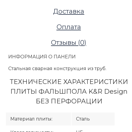
Доставка
Фальшполы
Фальшпол металлический
Фальшпол из металла K&R Design без перфорац
Оплата
Отзывы (
0
)
ИНФОРМАЦИЯ О ПАНЕЛИ
Стальная сварная конструкция из труб.
ТЕХНИЧЕСКИЕ ХАРАКТЕРИСТИКИ
ПЛИТЫ ФАЛЬШПОЛА K&R Design
БЕЗ ПЕРФОРАЦИИ
Материал плиты:
Сталь