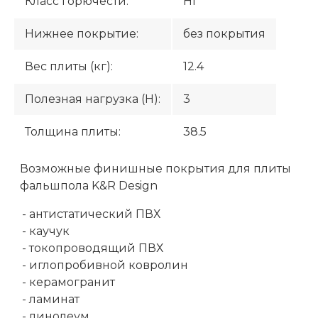
Класс горючести:
НГ
Нижнее покрытие:
без покрытия
Вес плиты (кг):
12.4
Полезная нагрузка (H):
3
Толщина плиты:
38.5
Возможные финишные покрытия для плиты
фальшпола K&R Design
- антистатический ПВХ
- каучук
- токопроводящий ПВХ
- иглопробивной ковролин
- керамогранит
- ламинат
- линолеум