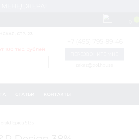
 У МЕНЕДЖЕРА!
0
0
НСКАЯ, СТР. 23
+7 (495) 795-89-46
т 100 тыс. рублей
ПЕРЕЗВОНИТЕ МНЕ
zakaz@pol.house
ТА
СТАТЬИ
КОНТАКТЫ
ald Epica 5135
&R Design 38%