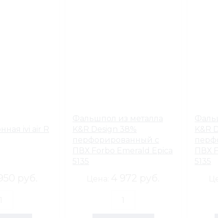
Фальшпол из металла
Фаль
ая ivi air R
K&R Design 38%
K&R D
перфорированный с
перф
ПВХ Forbo Emerald Epica
ПВХ F
5135
5135
950 руб.
4 972 руб.
Цена:
Ц