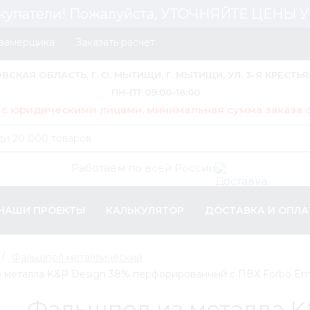
купатели! Пожалуйста, УТОЧНЯЙТЕ ЦЕНЫ
 замерщика
Заказать расчет
ОВСКАЯ ОБЛАСТЬ, Г. О. МЫТИЩИ, Г. МЫТИЩИ, УЛ. 3-Я КРЕСТЬЯ
ПН-ПТ 09:00-18:00
 с юридическими лицами, минимальная сумма заказа о
Работаем по всей России
НАШИ ПРОЕКТЫ
КАЛЬКУЛЯТОР
ДОСТАВКА И ОПЛА
Фальшпол металлический
 металла K&R Design 38% перфорированный с ПВХ Forbo Emer
Фальшпол из металла K