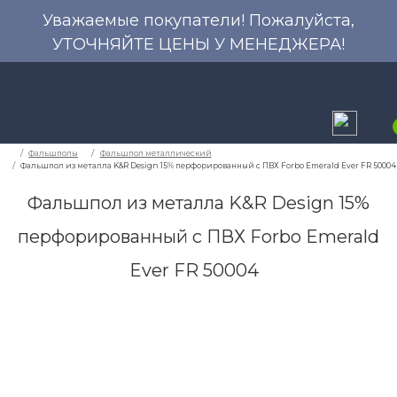
Уважаемые покупатели! Пожалуйста,
УТОЧНЯЙТЕ ЦЕНЫ У МЕНЕДЖЕРА!
Фальшпол из металла K&R Design 15%
перфорированный с ПВХ Forbo Emerald
Фальшполы
Фальшпол металлический
Ever FR 50004
Фальшпол из металла K&R Design 15% перфорированны