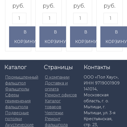
с
с
38мм
с
руб.
руб.
руб.
руб.
Forbo
Forbo
38%
Forbo
Emerald
Emerald
перфорированный
Emerald
Evex
Evex
с
Evex
В
В
В
В
FR
FR
антистатическим
FR
50004
50004
пвх
50004+ре
КОРЗИНУ
КОРЗИНУ
КОРЗИНУ
КОРЗИН
Каталог
Страницы
Контакты
Промышленный
О компании
ООО «Пол Хаус»,
фальшпол
Доставка и
ИНН 9719001909
Фальшполы
оплата
141014,
Сферы
Ремонт офисов
Московская
применения
Каталог
область, г. о.
фальшпола
товаров
Мытищи, г.
Подвесные
Чертежи
Мытищи, ул. 3-я
потолки
Ремонт
Крестьянская,
Акустические
фальшпола
стр. 23,