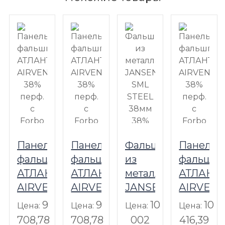
Панель
Панель
Фальшпол
Панель
фальшпола
фальшпола
из
фальшпо
АТЛАНТА
АТЛАНТА
металла
АТЛАНТ
AIRVENT
AIRVENT
JANSEN
AIRVEN
38%
38%
SML
38%
9
9
10
10
Цена:
Цена:
Цена:
Цена:
перф.
перф.
STEEL
перф.
708,78
708,78
002
416,39