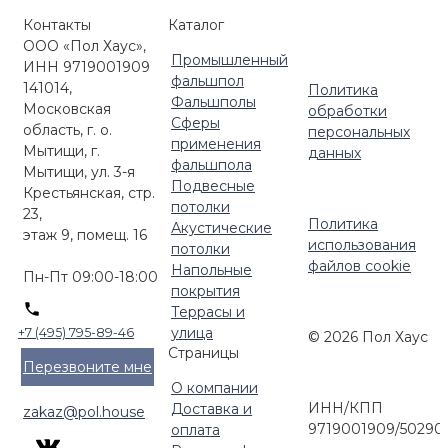
Контакты
Каталог
ООО «Пол Хаус»,
Промышленный
ИНН 9719001909
фальшпол
141014,
Политика
Фальшполы
Московская
обработки
Сферы
область, г. о.
персональных
применения
Мытищи, г.
данных
фальшпола
Мытищи, ул. 3-я
Подвесные
Крестьянская, стр.
потолки
23,
Политика
Акустические
этаж 9, помещ. 16
использования
потолки
файлов cookie
Напольные
Пн-Пт 09:00-18:00
покрытия
Террасы и
улица
+7 (495) 795-89-46
© 2026 Пол Хаус
Страницы
Перезвоните мне
О компании
ИНН/КПП
Доставка и
zakaz@pol.house
9719001909/50290
оплата