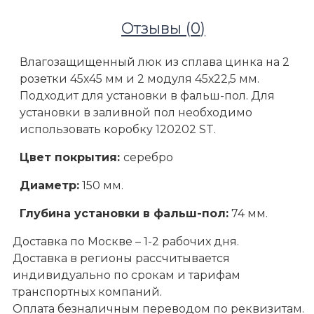
Отзывы (
0
)
Влагозащищенный люк из сплава цинка на 2
розетки 45х45 мм и 2 модуля 45х22,5 мм.
Подходит для установки в фальш-пол. Для
установки в заливной пол необходимо
использовать коробку 120202 ST.
Цвет покрытия:
серебро
Диаметр:
150 мм.
Глубина установки в фальш-пол:
74 мм.
Доставка по Москве – 1-2 рабочих дня.
Доставка в регионы рассчитывается
Фальшполы
индивидуально по срокам и тарифам
Люки для фальшпола
транспортных компаний.
Влагозащищенный люк для фальшпола на 2 розетк
Оплата безналичным переводом по реквизитам.
мм)