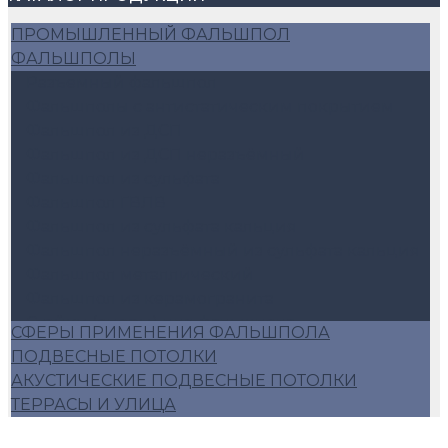
ПРОМЫШЛЕННЫЙ ФАЛЬШПОЛ
ФАЛЬШПОЛЫ
Разъемный фальшпол
Фальшполы с антистатическим покрытием
Фальшпол из ДСП
Фальшпол из ДСП неразъёмный
Фальшпол из сульфата
Фальшпол ГВЛВ
Фальшпол из сульфата кальция
Фальшпол неразъёмный из сульфата кальция
Фальшпол металлический
Фальшпол из керамогранита
Стойки (опоры) для фальшпола
СФЕРЫ ПРИМЕНЕНИЯ ФАЛЬШПОЛА
Аксессуары для фальшпола
ПОДВЕСНЫЕ ПОТОЛКИ
Алюминиевый фальшпол
АКУСТИЧЕСКИЕ ПОДВЕСНЫЕ ПОТОЛКИ
Плиты фальшопола 600*600
ТЕРРАСЫ И УЛИЦА
Люки для фальшпола
Фальшпол Россия