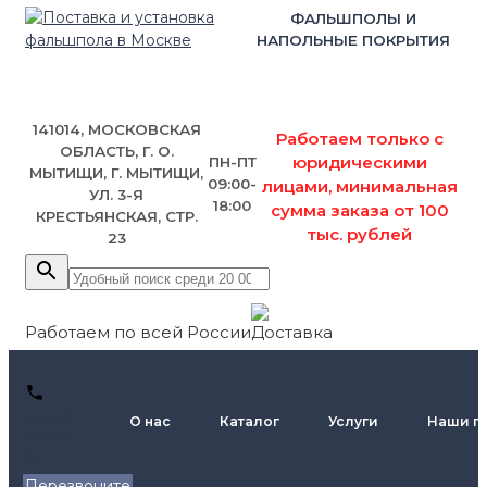
ФАЛЬШПОЛЫ И
НАПОЛЬНЫЕ ПОКРЫТИЯ
141014, МОСКОВСКАЯ
Работаем только с
ОБЛАСТЬ, Г. О.
юридическими
ПН-ПТ
МЫТИЩИ, Г. МЫТИЩИ,
09:00-
лицами, минимальная
УЛ. 3-Я
18:00
сумма заказа от 100
КРЕСТЬЯНСКАЯ, СТР.
тыс. рублей
23
Работаем по всей России
+7 (495)
О нас
Каталог
Услуги
Наши п
795-89-
46
Перезвоните