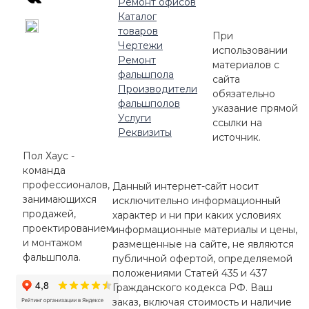
Ремонт офисов
Каталог
товаров
При
Чертежи
использовании
Ремонт
материалов с
фальшпола
сайта
Производители
обязательно
фальшполов
указание прямой
Услуги
ссылки на
Реквизиты
источник.
Пол Хаус -
команда
профессионалов,
Данный интернет-сайт носит
занимающихся
исключительно информационный
продажей,
характер и ни при каких условиях
проектированием
информационные материалы и цены,
и монтажом
размещенные на сайте, не являются
фальшпола.
публичной офертой, определяемой
положениями Статей 435 и 437
Гражданского кодекса РФ. Ваш
заказ, включая стоимость и наличие