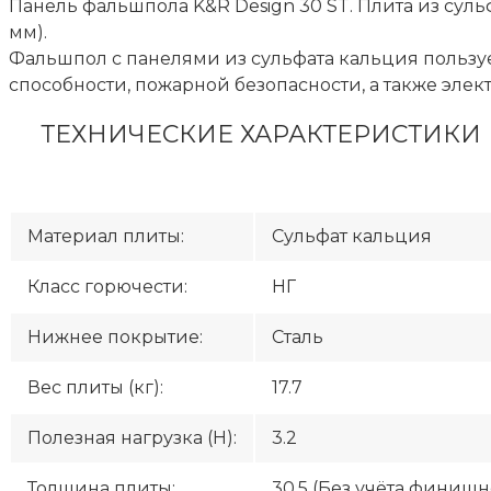
Панель фальшпола K&R Design 30 ST. Плита из суль
мм).
Фальшпол с панелями из сульфата кальция польз
способности, пожарной безопасности, а также элек
ТЕХНИЧЕСКИЕ ХАРАКТЕРИСТИКИ П
Материал плиты:
Сульфат кальция
Класс горючести:
НГ
Нижнее покрытие:
Сталь
Вес плиты (кг):
17.7
Полезная нагрузка (H):
3.2
Толщина плиты:
30.5 (Без учёта финиш