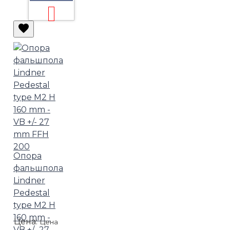
Опора
фальшпола
Lindner
Pedestal
type M2 H
160 mm -
Цена:
Цена
VB +/- 27