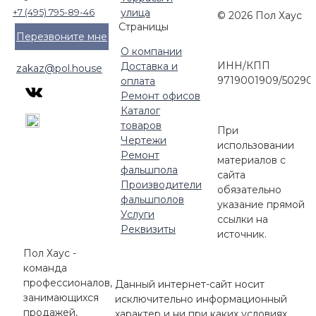
улица
+7 (495) 795-89-46
© 2026 Пол Хаус
Страницы
Перезвоните мне
О компании
ИНН/КПП
Доставка и
zakaz@pol.house
9719001909/50290
оплата
Ремонт офисов
Каталог
товаров
При
Чертежи
использовании
Ремонт
материалов с
фальшпола
сайта
Производители
обязательно
фальшполов
указание прямой
Услуги
ссылки на
Реквизиты
источник.
Пол Хаус -
команда
профессионалов,
Данный интернет-сайт носит
занимающихся
исключительно информационный
продажей,
характер и ни при каких условиях