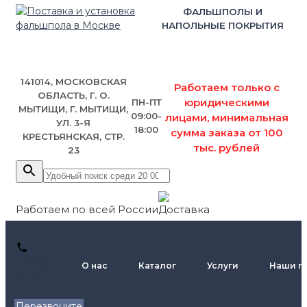
ФАЛЬШПОЛЫ И
НАПОЛЬНЫЕ ПОКРЫТИЯ
141014, МОСКОВСКАЯ
Работаем только с
ОБЛАСТЬ, Г. О.
юридическими
ПН-ПТ
МЫТИЩИ, Г. МЫТИЩИ,
09:00-
лицами, минимальная
УЛ. 3-Я
18:00
сумма заказа от 100
КРЕСТЬЯНСКАЯ, СТР.
тыс. рублей
23
Работаем по всей России
+7 (495)
О нас
Каталог
Услуги
Наши п
795-89-
46
Перезвоните