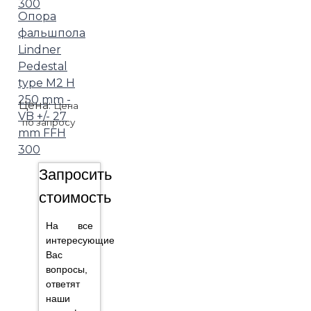
Опора
фальшпола
Lindner
Pedestal
type M2 H
250 mm -
Цена:
Цена
VB +/- 27
по запросу
mm FFH
300
Запросить
стоимость
На все
интересующие
Вас
вопросы,
ответят
наши