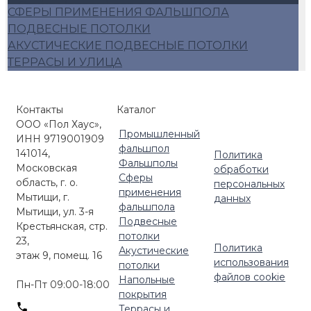
Стойки (опоры) для фальшпола
СФЕРЫ ПРИМЕНЕНИЯ ФАЛЬШПОЛА
Аксессуары для фальшпола
ПОДВЕСНЫЕ ПОТОЛКИ
Алюминиевый фальшпол
АКУСТИЧЕСКИЕ ПОДВЕСНЫЕ ПОТОЛКИ
Плиты фальшопола 600*600
ТЕРРАСЫ И УЛИЦА
Люки для фальшпола
Фальшпол Россия
Контакты
Каталог
ООО «Пол Хаус»,
Промышленный
ИНН 9719001909
фальшпол
141014,
Политика
Фальшполы
Московская
обработки
Сферы
область, г. о.
персональных
применения
Мытищи, г.
данных
фальшпола
Мытищи, ул. 3-я
Подвесные
Крестьянская, стр.
потолки
23,
Политика
Акустические
этаж 9, помещ. 16
использования
потолки
файлов cookie
Напольные
Пн-Пт 09:00-18:00
покрытия
Террасы и