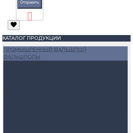
Отправить
КАТАЛОГ ПРОДУКЦИИ
ПРОМЫШЛЕННЫЙ ФАЛЬШПОЛ
ФАЛЬШПОЛЫ
Разъемный фальшпол
Фальшполы с антистатическим покрытием
Фальшпол из ДСП
Фальшпол из ДСП неразъёмный
Фальшпол из сульфата
Фальшпол ГВЛВ
Фальшпол из сульфата кальция
Фальшпол неразъёмный из сульфата кальция
Фальшпол металлический
Фальшпол из керамогранита