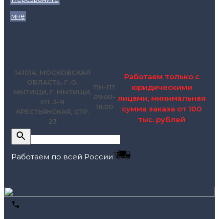
мне
zakaz@pol.house
141014, МОСКОВСКАЯ
Работаем только с
ОБЛАСТЬ, Г. О.
юридическими
ПН-ПТ
МЫТИЩИ, Г. МЫТИЩИ,
09:00-
лицами, минимальная
УЛ. 3-Я
18:00
сумма заказа от 100
КРЕСТЬЯНСКАЯ, СТР.
тыс. рублей
23
Работаем по всей России
+7 (495) 795-89-46