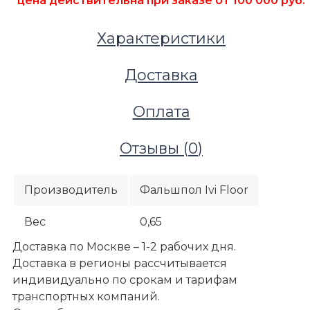
*цена действительна при заказе от 100 000 руб.
Характеристики
Доставка
Оплата
Отзывы (
0
)
Производитель
Фальшпол Ivi Floor
Вес
0,65
Фальшполы
Доставка по Москве – 1-2 рабочих дня.
Аксессуары для фальшпола
Доставка в регионы рассчитывается
Стрингер усиленный тип ivi Н 30x30x537 мм, толщ
индивидуально по срокам и тарифам
накладкой
транспортных компаний.