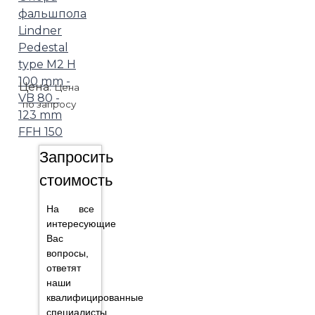
фальшпола
Lindner
Pedestal
type M2 H
100 mm -
Цена:
Цена
VB 80 -
по запросу
123 mm
FFH 150
Запросить
стоимость
На все
интересующие
Вас
вопросы,
ответят
наши
квалифицированные
специалисты