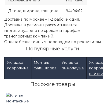
Производитель
Пол Хаус
Длина, ширина, толщина
94х94х12
Доставка по Москве – 1-2 рабочих дня.
Доставка в регионы рассчитывается
индивидуально по срокам и тарифам
транспортных компаний.
Оплата безналичным переводом по реквизитам.
Популярные услуги
Укладка
Монтаж
Укладка
Укладк
ковролина
фальшпола
линолеума
ковров
плитки
Фальшполы
Похожие товары
Аксессуары для фальшпола
Пол Хаус GS-S1 Гаскет фальшпола