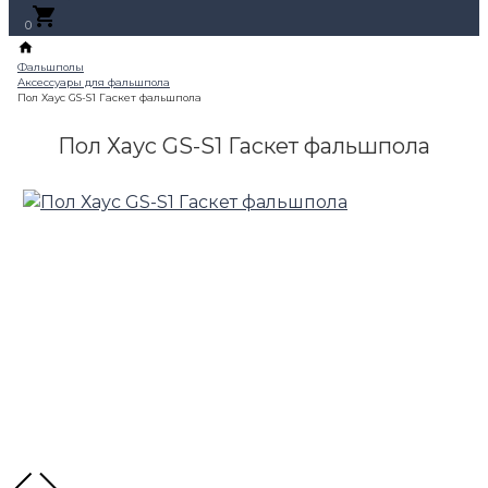
0
Пол Хаус GS-S1 Гаскет фальшпола