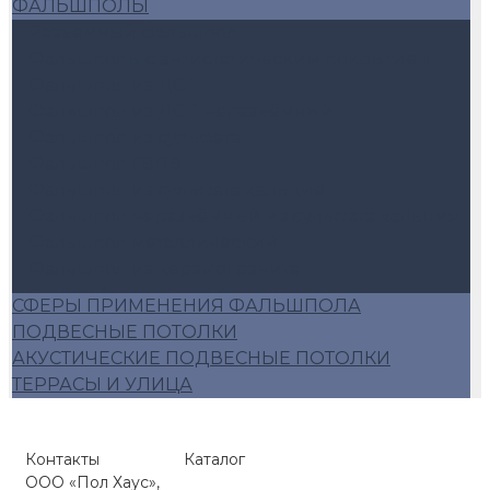
ФАЛЬШПОЛЫ
Разъемный фальшпол
Фальшполы с антистатическим покрытием
Фальшпол из ДСП
Фальшпол из ДСП неразъёмный
Фальшпол из сульфата
Фальшпол ГВЛВ
Фальшпол из сульфата кальция
Фальшпол неразъёмный из сульфата кальция
Фальшпол металлический
Фальшпол из керамогранита
Стойки (опоры) для фальшпола
СФЕРЫ ПРИМЕНЕНИЯ ФАЛЬШПОЛА
Аксессуары для фальшпола
ПОДВЕСНЫЕ ПОТОЛКИ
Алюминиевый фальшпол
АКУСТИЧЕСКИЕ ПОДВЕСНЫЕ ПОТОЛКИ
Плиты фальшопола 600*600
ТЕРРАСЫ И УЛИЦА
Люки для фальшпола
Фальшпол Россия
Контакты
Каталог
ООО «Пол Хаус»,