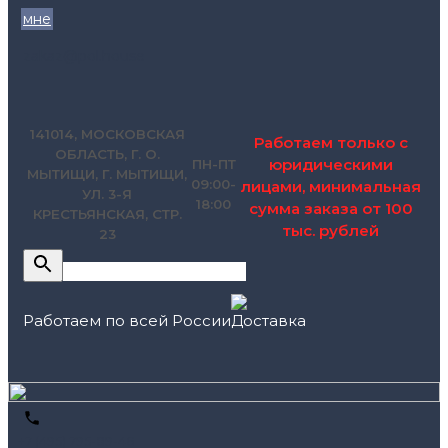
мне
zakaz@pol.house
141014, МОСКОВСКАЯ
Работаем только с
ОБЛАСТЬ, Г. О.
юридическими
ПН-ПТ
МЫТИЩИ, Г. МЫТИЩИ,
09:00-
лицами, минимальная
УЛ. 3-Я
18:00
сумма заказа от 100
КРЕСТЬЯНСКАЯ, СТР.
тыс. рублей
23
Работаем по всей России
+7 (495) 795-89-46