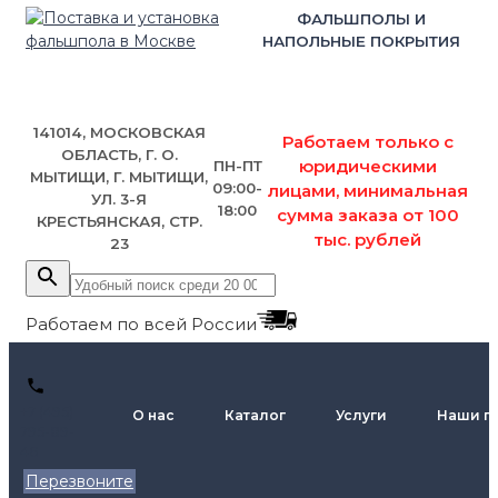
ФАЛЬШПОЛЫ И
НАПОЛЬНЫЕ ПОКРЫТИЯ
141014, МОСКОВСКАЯ
Работаем только с
ОБЛАСТЬ, Г. О.
юридическими
ПН-ПТ
МЫТИЩИ, Г. МЫТИЩИ,
09:00-
лицами, минимальная
УЛ. 3-Я
18:00
сумма заказа от 100
КРЕСТЬЯНСКАЯ, СТР.
тыс. рублей
23
Работаем по всей России
+7 (495)
О нас
Каталог
Услуги
Наши п
795-89-
46
Перезвоните