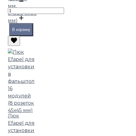
мм,
отв.234х189
мм)
В корзину
Люк
Efapel для
установки