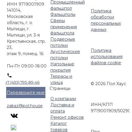
Промышленный
ИНН 9719001909
фальшпол
141014,
Политика
Фальшполы
Московская
обработки
Сферы
область, г. о.
персональных
применения
Мытищи, г.
данных
фальшпола
Мытищи, ул. 3-я
Подвесные
Крестьянская, стр.
потолки
23,
Политика
Акустические
этаж 9, помещ. 16
использования
потолки
файлов cookie
Напольные
Пн-Пт 09:00-18:00
покрытия
Террасы и
улица
+7 (495) 795-89-46
© 2026 Пол Хаус
Страницы
Перезвоните мне
О компании
ИНН/КПП
Доставка и
zakaz@pol.house
9719001909/50290
оплата
Ремонт офисов
Каталог
товаров
При