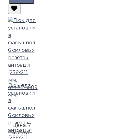
Люк для
установки
в
фальшпол
6 силовых
розеток
Цена:
7
антрацит
417 руб.
(256х211