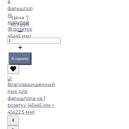
в
фальшпол
16
Цена:
7
модулей
653 руб.
(8 розеток
45х45 мм)
В корзину