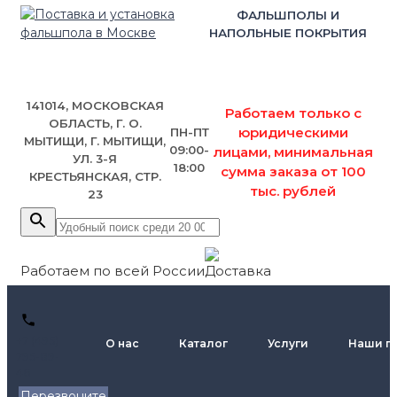
ФАЛЬШПОЛЫ И
НАПОЛЬНЫЕ ПОКРЫТИЯ
141014, МОСКОВСКАЯ
Работаем только с
ОБЛАСТЬ, Г. О.
юридическими
ПН-ПТ
МЫТИЩИ, Г. МЫТИЩИ,
09:00-
лицами, минимальная
УЛ. 3-Я
18:00
сумма заказа от 100
КРЕСТЬЯНСКАЯ, СТР.
тыс. рублей
23
Работаем по всей России
+7 (495)
О нас
Каталог
Услуги
Наши п
795-89-
46
Перезвоните