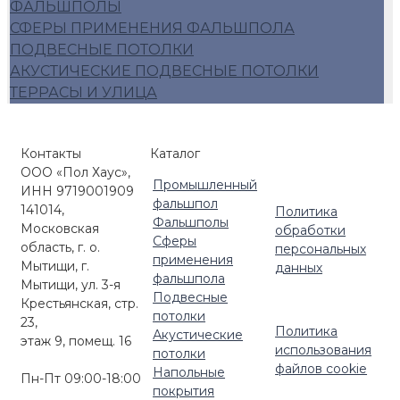
ФАЛЬШПОЛЫ
СФЕРЫ ПРИМЕНЕНИЯ ФАЛЬШПОЛА
ПОДВЕСНЫЕ ПОТОЛКИ
АКУСТИЧЕСКИЕ ПОДВЕСНЫЕ ПОТОЛКИ
ТЕРРАСЫ И УЛИЦА
Контакты
Каталог
ООО «Пол Хаус»,
Промышленный
ИНН 9719001909
фальшпол
141014,
Политика
Фальшполы
Московская
обработки
Сферы
область, г. о.
персональных
применения
Мытищи, г.
данных
фальшпола
Мытищи, ул. 3-я
Подвесные
Крестьянская, стр.
потолки
23,
Политика
Акустические
этаж 9, помещ. 16
использования
потолки
файлов cookie
Напольные
Пн-Пт 09:00-18:00
покрытия