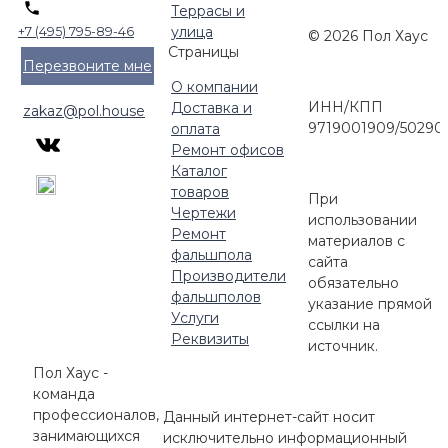
Террасы и
улица
+7 (495) 795-89-46
© 2026 Пол Хаус
Страницы
Перезвоните мне
О компании
ИНН/КПП
Доставка и
zakaz@pol.house
9719001909/50290
оплата
Ремонт офисов
Каталог
товаров
При
Чертежи
использовании
Ремонт
материалов с
фальшпола
сайта
Производители
обязательно
фальшполов
указание прямой
Услуги
ссылки на
Реквизиты
источник.
Пол Хаус -
команда
профессионалов,
Данный интернет-сайт носит
занимающихся
исключительно информационный