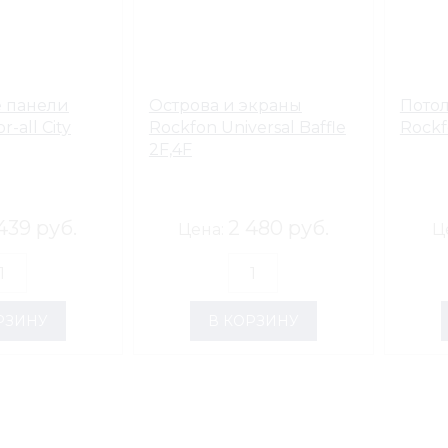
 панели
Острова и экраны
Пото
r-all City
Rockfon Universal Baffle
Rockf
2F,4F
439 руб.
2 480 руб.
Цена:
Ц
РЗИНУ
В КОРЗИНУ