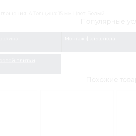
оглощения: А Толщина: 15 мм Цвет: Белый
Популярные ус
вролина
Монтаж фальшпола
ровой плитки
Похожие това