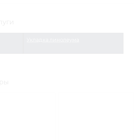
луги
Укладка линолеума
ры