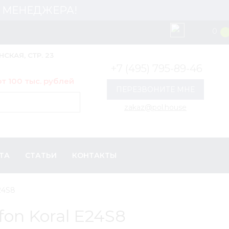
 У МЕНЕДЖЕРА!
0
0
НСКАЯ, СТР. 23
+7 (495) 795-89-46
т 100 тыс. рублей
ПЕРЕЗВОНИТЕ МНЕ
zakaz@pol.house
ТА
СТАТЬИ
КОНТАКТЫ
24S8
on Koral E24S8