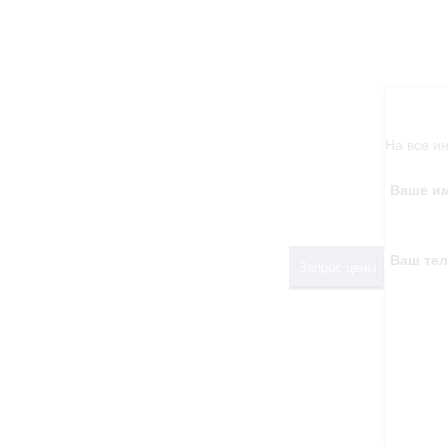
На все и
Ваше и
Ваш те
Запрос цены