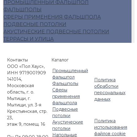
ПРОМЫШЛЕННЫЙ ФАЛЬШПОЛ
ФАЛЬШПОЛЫ
СФЕРЫ ПРИМЕНЕНИЯ ФАЛЬШПОЛА
ПОДВЕСНЫЕ ПОТОЛКИ
АКУСТИЧЕСКИЕ ПОДВЕСНЫЕ ПОТОЛКИ
ТЕРРАСЫ И УЛИЦА
Контакты
Каталог
ООО «Пол Хаус»,
Промышленный
ИНН 9719001909
фальшпол
141014,
Политика
Фальшполы
Московская
обработки
Сферы
область, г. о.
персональных
применения
Мытищи, г.
данных
фальшпола
Мытищи, ул. 3-я
Подвесные
Крестьянская, стр.
потолки
23,
Политика
Акустические
этаж 9, помещ. 16
использования
потолки
файлов cookie
Напольные