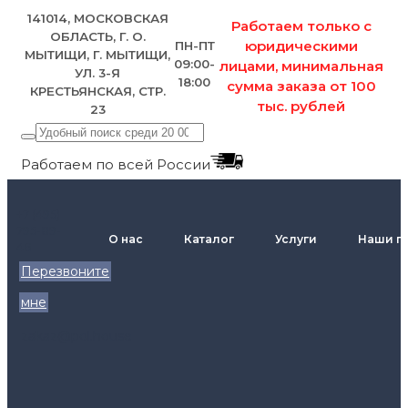
141014, МОСКОВСКАЯ
Работаем только с
ОБЛАСТЬ, Г. О.
юридическими
ПН-ПТ
МЫТИЩИ, Г. МЫТИЩИ,
09:00-
лицами, минимальная
УЛ. 3-Я
18:00
сумма заказа от 100
КРЕСТЬЯНСКАЯ, СТР.
тыс. рублей
23
Работаем по всей России
+7 (495)
795-89-
О нас
Каталог
Услуги
Наши п
46
Перезвоните
мне
zakaz@pol.house