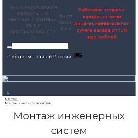
141014, МОСКОВСКАЯ
Работаем только с
ОБЛАСТЬ, Г. О.
юридическими
ПН-ПТ
МЫТИЩИ, Г. МЫТИЩИ,
09:00-
лицами, минимальная
УЛ. 3-Я
18:00
сумма заказа от 100
КРЕСТЬЯНСКАЯ, СТР.
тыс. рублей
23
Работаем по всей России
+7 (495) 795-89-46
0
Монтаж инженерных
систем