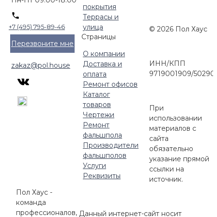
Пн-Пт 09:00-18:00
покрытия
Террасы и
улица
+7 (495) 795-89-46
© 2026 Пол Хаус
Страницы
Перезвоните мне
О компании
ИНН/КПП
Доставка и
zakaz@pol.house
9719001909/50290
оплата
Ремонт офисов
Каталог
товаров
При
Чертежи
использовании
Ремонт
материалов с
фальшпола
сайта
Производители
обязательно
фальшполов
указание прямой
Услуги
ссылки на
Реквизиты
источник.
Пол Хаус -
команда
профессионалов,
Данный интернет-сайт носит